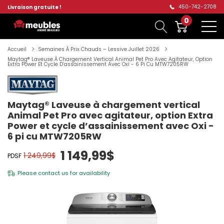
450-742-2708
Livraison gratuite !
0
Accueil
Semaines À Prix Chauds – Lessive Juillet 2026
Maytag® Laveuse À Chargement Vertical Animal Pet Pro Avec Agitateur, Option
Extra Power Et Cycle D’assainissement Avec Oxi - 6 Pi Cu MTW7205RW
Maytag® Laveuse à chargement vertical
Animal Pet Pro avec agitateur, option Extra
Power et cycle d’assainissement avec Oxi -
6 pi cu MTW7205RW
1 149,99$
1 249,99$
PDSF
Please
contact us
for availability