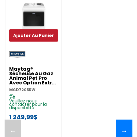
Ajouter Au Panier
Maytag®
Sécheuse Au Gaz
Animal Pet Pro
Avec Option Extra
Power Et Cycle
MGD7205RW
D’assainissement
Avec Oxi - 7,4 Pi Cu
MGD7205RW
Veuillez nous
contacter pour la
disponibilité
1 249,99$
←
→