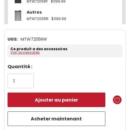
MTW7205RF
$1199.99
Autres
MTW7205RR
$1199.99
UGS:
MTW7205RW
Ce produit a des accessoires
Voir accessoires
Dépêchez-
Quantité :
vous!
il
n’en
reste
plus
que