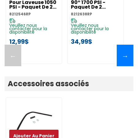
Pour Laveuse 1050
90° 1700 PSI -
Po
PSI - Paquet De 2
Paquet De 2
PS
8212546RP
8212638RP
8
8212546RP
8212638RP
82
Veuillez nous
Veuillez nous
Ve
contacter pour la
contacter pour la
co
disponibilité
disponibilité
di
12,99$
34,99$
1
←
→
Accessoires associés
Ajouter Au Panier