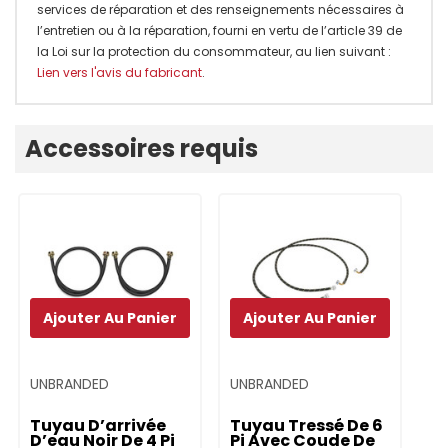
services de réparation et des renseignements nécessaires à
l’entretien ou à la réparation, fourni en vertu de l’article 39 de
la Loi sur la protection du consommateur, au lien suivant :
Lien vers l'avis du fabricant
.
Onglet
Accessoires requis
personnalisé
Ajouter Au Panier
Ajouter Au Panier
UNBRANDED
UNBRANDED
UN
Tuyau D’arrivée
Tuyau Tressé De 6
T
D’eau Noir De 4 Pi
Pi Avec Coude De
D’