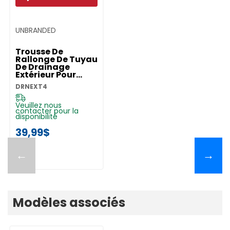
UNBRANDED
Trousse De
Rallonge De Tuyau
De Drainage
Extérieur Pour
Laveuse DRNEXT4
DRNEXT4
Veuillez nous
contacter pour la
disponibilité
39,99$
←
→
Modèles associés