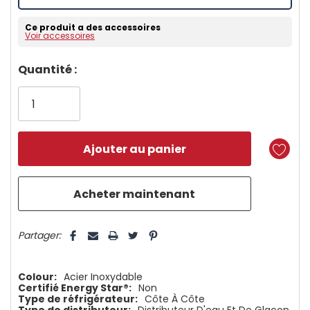
Ce produit a des accessoires
Voir accessoires
Dépêchez-
Quantité :
vous!
il
n’en
reste
plus
que
5 customers are viewing this product
Partager:
Colour:
Acier Inoxydable
Certifié Energy Star®:
Non
Type de réfrigérateur:
Côte À Côte