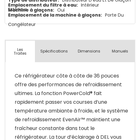
Type de distributeur:
Distributeur D'eau Et De Glaçon
Emplacement du filtre à eau:
Intérieur
Extérieur
Machine à glaçons:
Oui
Emplacement de la machine à glaçons:
Porte Du
Congélateur
Les
Spécifications
Dimensions
Manuels
Traites
Ce réfrigérateur côte à côte de 36 pouces
offre des performances de refroidissement
ultimes. La fonction PowerCold® fait
rapidement passer vos courses d’une
température ambiante à froide, et le système
de refroidissement EvenAir™ maintient une
fraîcheur constante dans tout le
réfrigérateur. La tour d’éclairage à DEL vous