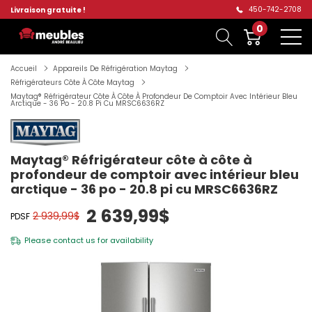
450-742-2708
Livraison gratuite !
0
Accueil
Appareils De Réfrigération Maytag
Réfrigérateurs Côte À Côte Maytag
Maytag® Réfrigérateur Côte À Côte À Profondeur De Comptoir Avec Intérieur Bleu
Arctique - 36 Po - 20.8 Pi Cu MRSC6636RZ
Maytag® Réfrigérateur côte à côte à
profondeur de comptoir avec intérieur bleu
arctique - 36 po - 20.8 pi cu MRSC6636RZ
2 639,99$
2 939,99$
PDSF
Please
contact us
for availability