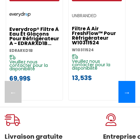
UNBRANDED
Filtre À Air
Everydrop® Filtre À
FreshFlow™ Pour
Eau Et Glaçons
Réfrigérateur
Pour Réfrigérateur
W10311524
A - EDRARXD1B
EDRARXD1B
W10311524
EDRARXD1B
Veuillez nous
Veuillez nous
contacter pour la
contacter pour la
disponibilité
disponibilité
13,53$
69,99$
←
→
Livraison gratuite
Entreprise