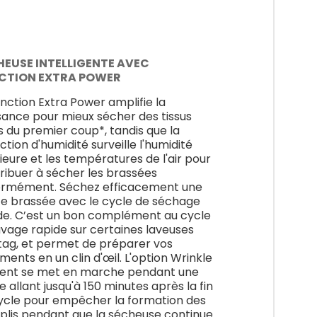
HEUSE INTELLIGENTE AVEC
CTION EXTRA POWER
onction Extra Power amplifie la
sance pour mieux sécher des tissus
s du premier coup*, tandis que la
ction d'humidité surveille l'humidité
rieure et les températures de l'air pour
ribuer à sécher les brassées
ormément. Séchez efficacement une
te brassée avec le cycle de séchage
de. C’est un bon complément au cycle
avage rapide sur certaines laveuses
ag, et permet de préparer vos
ments en un clin d'œil. L'option Wrinkle
ent se met en marche pendant une
e allant jusqu'à 150 minutes après la fin
ycle pour empêcher la formation des
 plis pendant que la sécheuse continue