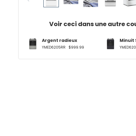
Voir ceci dans une autre co
Argent radieux
Minuit 
YMED6205RR
$999.99
YMED620