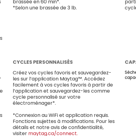
s
brassée en 60 min*.
parti
*Selon une brassée de 3 lb.
cycl
us
CYCLES PERSONNALISÉS
CAPA
Créez vos cycles favoris et sauvegardez-
Sèche
capac
™
les sur l’application Maytag™. Accédez
facilement à vos cycles favoris à partir de
le
l’application et sauvegardez-les comme
cycle personnalisé sur votre
électroménager*.
es
*Connexion au WiFi et application requis.
Fonctions sujettes à modifications. Pour les
détails et notre avis de confidentialité,
visiter
maytag.ca/connect.