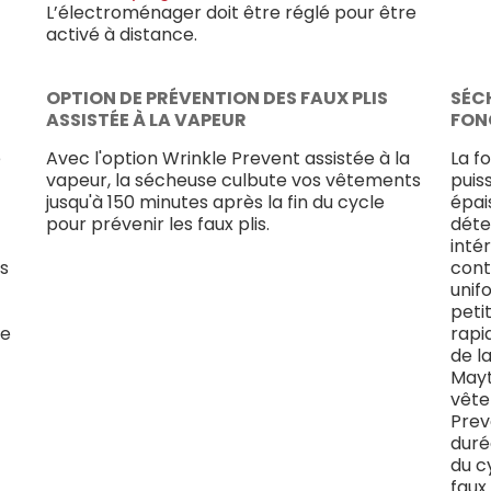
L’électroménager doit être réglé pour être
activé à distance.
OPTION DE PRÉVENTION DES FAUX PLIS
SÉC
ASSISTÉE À LA VAPEUR
FON
e
Avec l'option Wrinkle Prevent assistée à la
La f
vapeur, la sécheuse culbute vos vêtements
puis
jusqu'à 150 minutes après la fin du cycle
épai
pour prévenir les faux plis.
déte
inté
es
cont
unif
peti
re
rapi
de l
Mayt
vête
Prev
duré
du c
faux