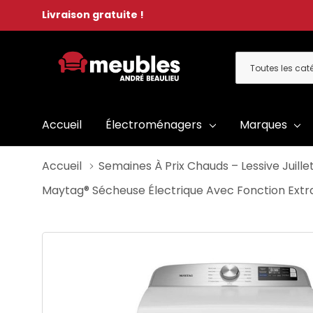
Livraison gratuite !
Toutes
Rechercher
les
catégories
Accueil
Électroménagers
Marques
Accueil
Semaines À Prix Chauds – Lessive Juille
Maytag® Sécheuse Électrique Avec Fonction Extr