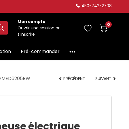
450-742-2708
Mon compte
0
Ouvrir une session
or
s'inscrire
dation
Pré-commander
Cu YMED6205RW
PRÉCÉDENT
SUIVANT
euse électrique