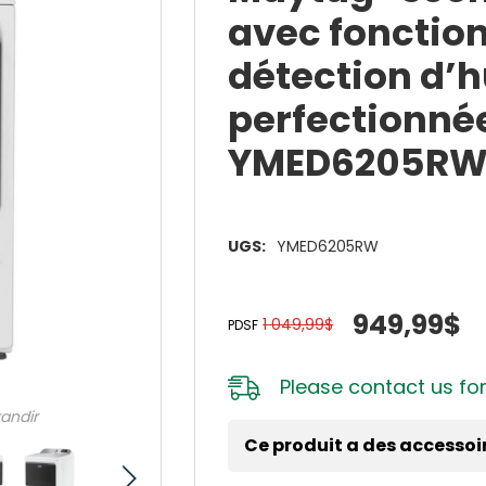
avec fonction
détection d’
perfectionnée
YMED6205R
UGS:
YMED6205RW
949,99$
1 049,99$
PDSF
Please
contact us
for
randir
Ce produit a des accessoi