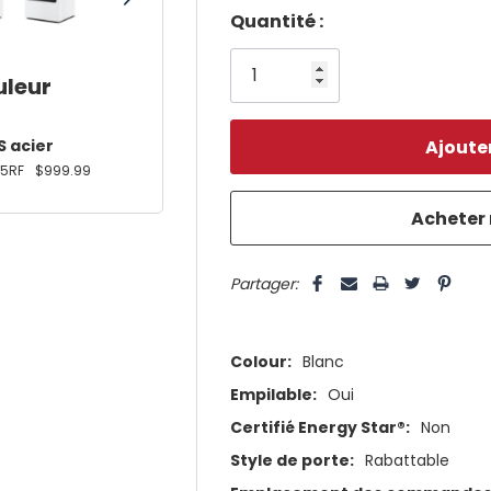
Dépêchez-
Quantité :
vous!
il
uleur
n’en
reste
S acier
5RF
$999.99
plus
que
5 customers are viewing this pro
Partager:
Colour:
Blanc
Empilable:
Oui
Certifié Energy Star®:
Non
Style de porte:
Rabattable