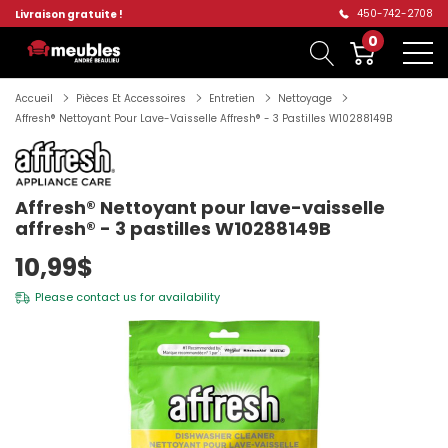
450-742-2708
Livraison gratuite !
0
Accueil
Pièces Et Accessoires
Entretien
Nettoyage
Affresh® Nettoyant Pour Lave-Vaisselle Affresh® - 3 Pastilles W10288149B
Affresh® Nettoyant pour lave-vaisselle
affresh® - 3 pastilles W10288149B
10,99$
Please
contact us
for availability