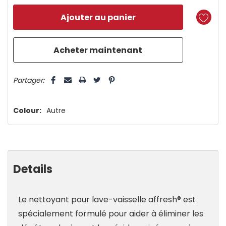
n’en
reste
plus
que
5 customers are viewing this product
Partager:
Colour:
Autre
Details
Le nettoyant pour lave-vaisselle affresh® est
spécialement formulé pour aider à éliminer les