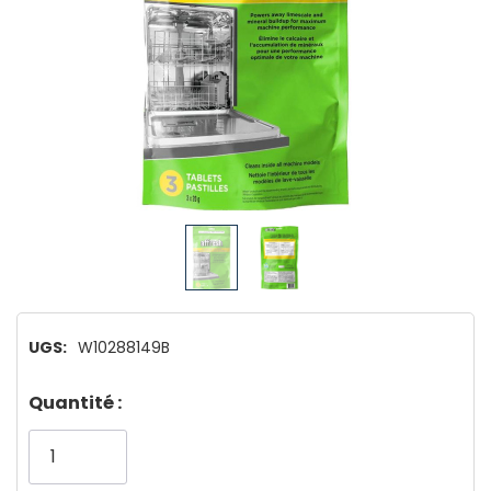
UGS:
W10288149B
Dépêchez-
Quantité :
vous!
il