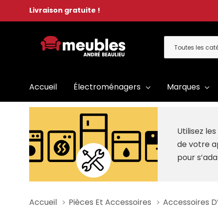
Livraison gratuite !
Toutes
Rechercher
les
catégories
Accueil
Électroménagers
Marques
Utilisez l
de votre a
pour s’ada
Accueil
Pièces Et Accessoires
Accessoires 