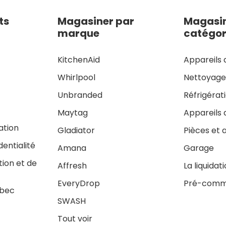
ts
Magasiner par
Magasin
marque
catégor
KitchenAid
Appareils 
Whirlpool
Nettoyag
Unbranded
Réfrigérat
Maytag
Appareils 
sation
Gladiator
Pièces et 
dentialité
Amana
Garage
tion et de
Affresh
La liquidat
EveryDrop
Pré-comm
ébec
SWASH
Tout voir