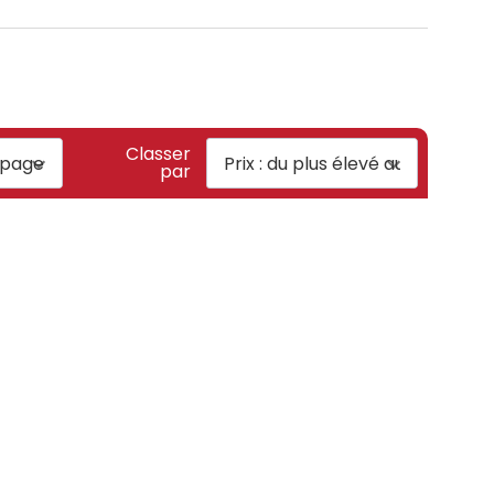
Classer
par