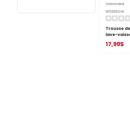
Unbranded
W11365014
Trousse de
lave-vaisse
droit W113
17,99$