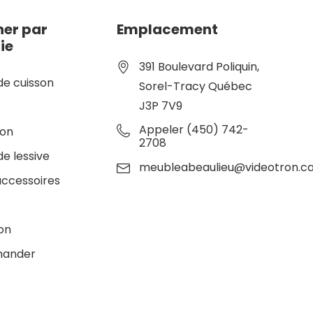
er par
Emplacement
ie
391 Boulevard Poliquin,
de cuisson
Sorel-Tracy Québec
J3P 7V9
e
Appeler (450) 742-
ion
2708
de lessive
meubleabeaulieu@videotron.c
accessoires
ion
ander