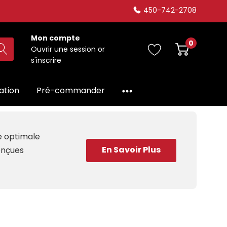
450-742-2708
Mon compte
0
Ouvrir une session
or
s'inscrire
dation
Pré-commander
ce optimale
En Savoir Plus
conçues