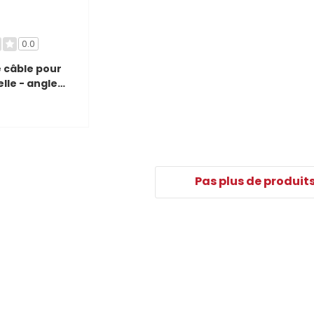
0.0
 câble pour
lle - angle
65014
Pas plus de produit