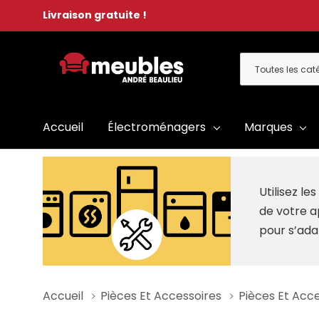
Livraison gratuite !
Toutes
Rechercher
les
catégories
Accueil
Électroménagers
Marques
Utilisez l
de votre a
pour s’ada
Accueil
Pièces Et Accessoires
Pièces Et Acce