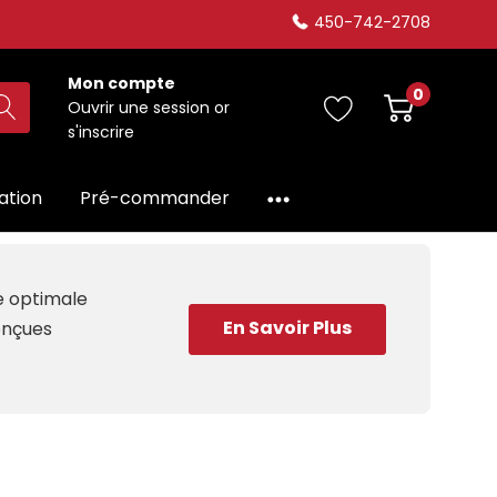
450-742-2708
Mon compte
0
Ouvrir une session
or
s'inscrire
dation
Pré-commander
ce optimale
En Savoir Plus
conçues