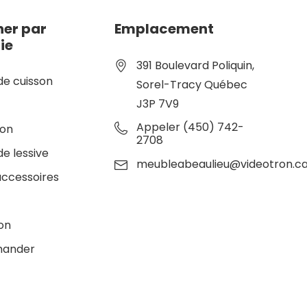
er par
Emplacement
ie
391 Boulevard Poliquin,
de cuisson
Sorel-Tracy Québec
J3P 7V9
e
Appeler (450) 742-
ion
2708
de lessive
meubleabeaulieu@videotron.c
accessoires
ion
ander