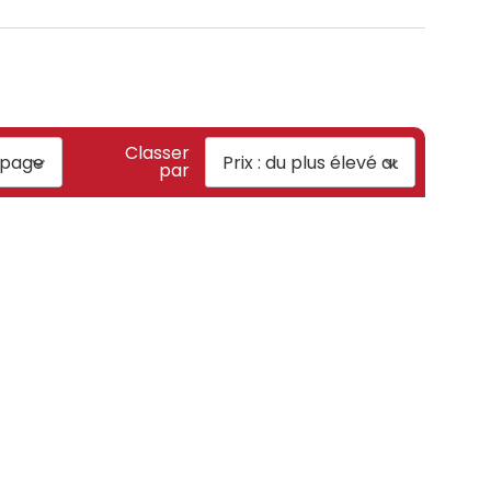
Classer
par