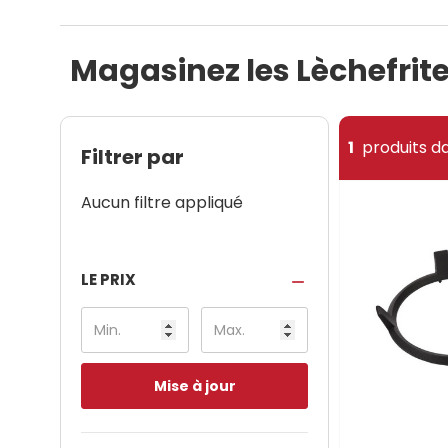
Magasinez les Lèchefrit
1
produits da
Filtrer par
Aucun filtre appliqué
LE PRIX
Mise à jour