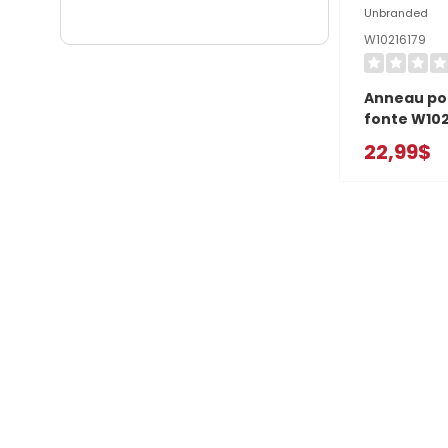
Unbranded
W10216179
Anneau po
fonte W102
22,99$