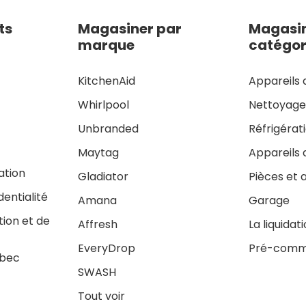
ts
Magasiner par
Magasin
marque
catégor
KitchenAid
Appareils 
Whirlpool
Nettoyag
Unbranded
Réfrigérat
Maytag
Appareils 
sation
Gladiator
Pièces et 
dentialité
Amana
Garage
tion et de
Affresh
La liquidat
EveryDrop
Pré-comm
ébec
SWASH
Tout voir