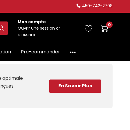
450-742-2708
Mon compte
0
Ouvrir une session
or
s'inscrire
dation
Pré-commander
ce optimale
En Savoir Plus
conçues