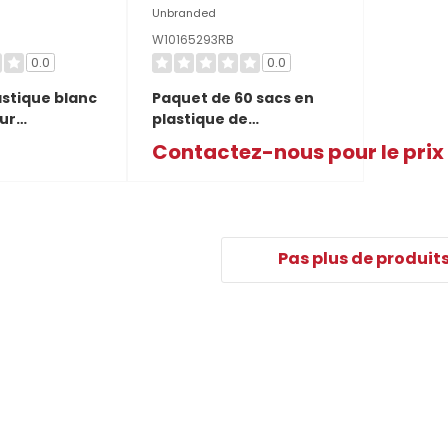
Unbranded
W10165293RB
0.0
0.0
astique blanc
Paquet de 60 sacs en
our
plastique de
 – 15 sacs
compacteur - modèles
Contactez-nous pour le prix
RP
de 18 po W10165293RB
Pas plus de produit