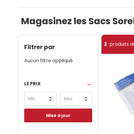
Magasinez les Sacs Sore
2
produits d
Filtrer par
Aucun filtre appliqué
LE PRIX
Mise à jour