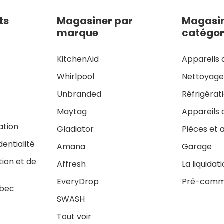
ts
Magasiner par
Magasin
marque
catégor
KitchenAid
Appareils 
Whirlpool
Nettoyag
Unbranded
Réfrigérat
Maytag
Appareils 
sation
Gladiator
Pièces et 
dentialité
Amana
Garage
tion et de
Affresh
La liquidat
EveryDrop
Pré-comm
ébec
SWASH
Tout voir