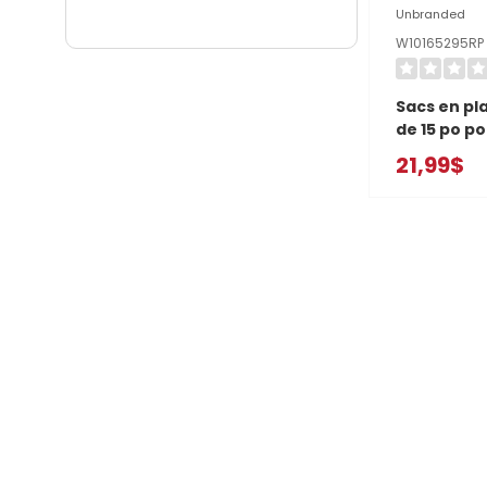
Unbranded
W10165295RP
Sacs en pl
de 15 po p
compacteur
21,99$
W10165295