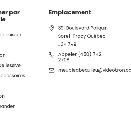
er par
Emplacement
ie
391 Boulevard Poliquin,
de cuisson
Sorel-Tracy Québec
J3P 7V9
e
Appeler (450) 742-
ion
2708
de lessive
meubleabeaulieu@videotron.c
accessoires
ion
ander