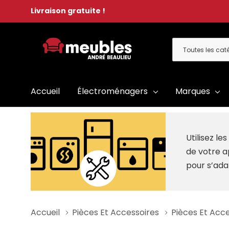
Livraison gratuite !
Toutes
Rechercher
les
catégories
Accueil
Électroménagers
Marques
Utilisez l
de votre a
pour s’ada
Accueil
Pièces Et Accessoires
Pièces Et Acc