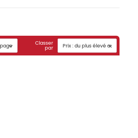
Classer
par