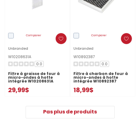
Comparer
Comparer
Unbranded
Unbranded
W10208631A
W10892387
0.0
0.0
Filtre à graisse de four à
Filtre à charbon de four à
micro-ondes à hotte
micro-ondes à hotte
intégrée W10208631A
intégrée W10892387
29,99$
18,99$
Pas plus de produits