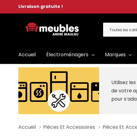
Livraison gratuite !
Toutes
Rechercher
les
catégories
Accueil
Électroménagers
Marques
Utilisez l
de votre a
pour s’ada
Accueil
Pièces Et Accessoires
Pièces Et Acc