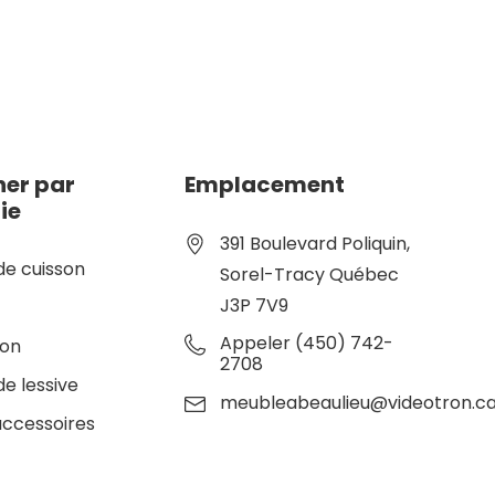
er par
Emplacement
ie
391 Boulevard Poliquin,
de cuisson
Sorel-Tracy Québec
J3P 7V9
e
Appeler (450) 742-
ion
2708
de lessive
meubleabeaulieu@videotron.c
accessoires