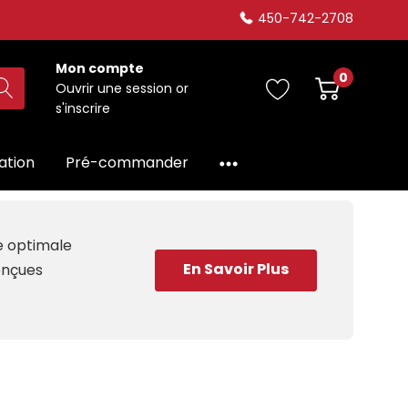
450-742-2708
Mon compte
0
Ouvrir une session
or
s'inscrire
dation
Pré-commander
ce optimale
En Savoir Plus
conçues