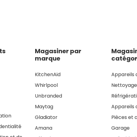
ts
Magasiner par
Magasin
marque
catégor
KitchenAid
Appareils 
Whirlpool
Nettoyag
Unbranded
Réfrigérat
Maytag
Appareils 
sation
Gladiator
Pièces et 
dentialité
Amana
Garage