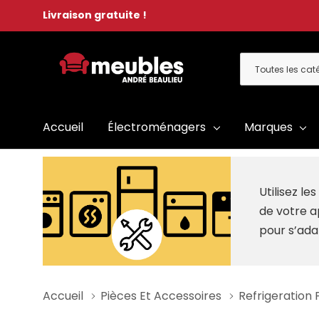
Livraison gratuite !
Toutes
Rechercher
les
catégories
Accueil
Électroménagers
Marques
Utilisez l
de votre a
pour s’ada
Accueil
Pièces Et Accessoires
Refrigeration