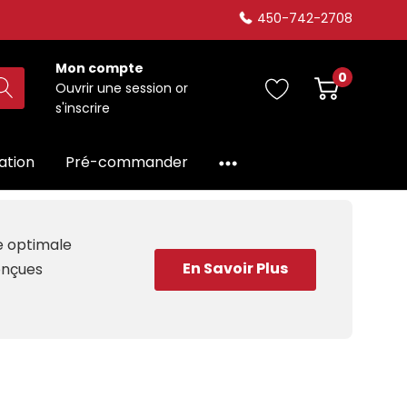
450-742-2708
Mon compte
0
Ouvrir une session
or
s'inscrire
dation
Pré-commander
ce optimale
En Savoir Plus
conçues