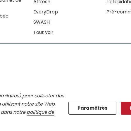
tion et de
Affresh
La liquidat
EveryDrop
Pré-comm
ébec
SWASH
Tout voir
imilaires) pour collecter des
 utilisant notre site Web,
Paramètres
 dans notre
politique de