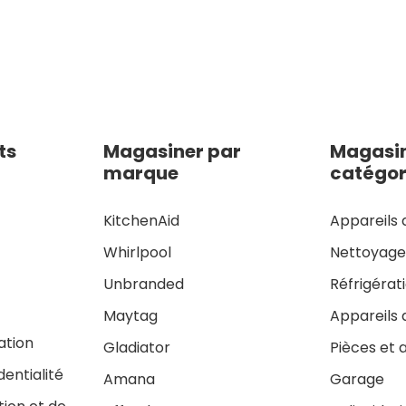
ts
Magasiner par
Magasin
marque
catégor
KitchenAid
Appareils 
Whirlpool
Nettoyag
Unbranded
Réfrigérat
Maytag
Appareils 
sation
Gladiator
Pièces et 
dentialité
Amana
Garage