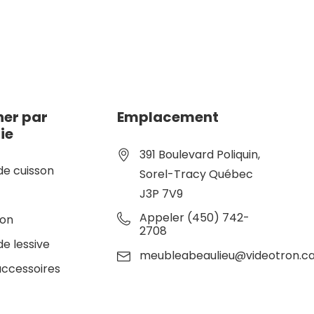
er par
Emplacement
ie
391 Boulevard Poliquin,
de cuisson
Sorel-Tracy Québec
J3P 7V9
e
Appeler (450) 742-
ion
2708
de lessive
meubleabeaulieu@videotron.c
accessoires