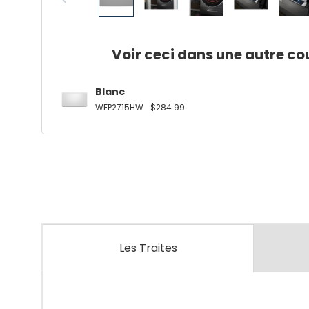
Voir ceci dans une autre co
Blanc
WFP2715HW
$284.99
Les Traites