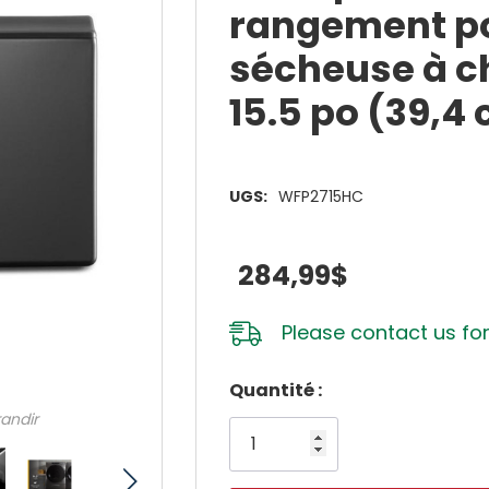
rangement po
sécheuse à c
15.5 po (39,
UGS:
WFP2715HC
284,99$
Please
contact us
for
Dépêchez-
Quantité :
vous!
randir
il
n’en