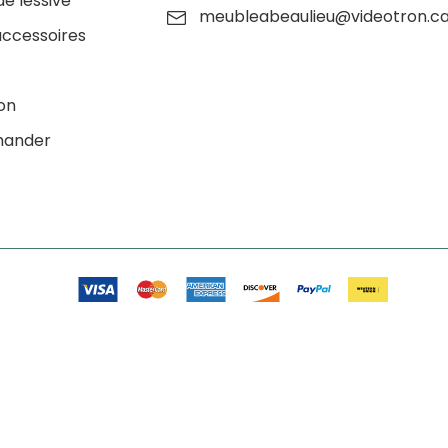
de lessive
meubleabeaulieu@videotron.c
accessoires
ion
ander