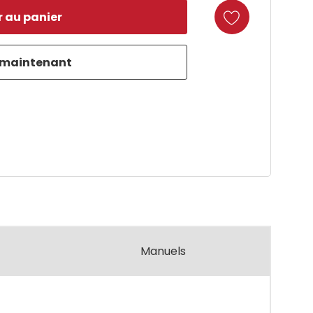
duct
Manuels