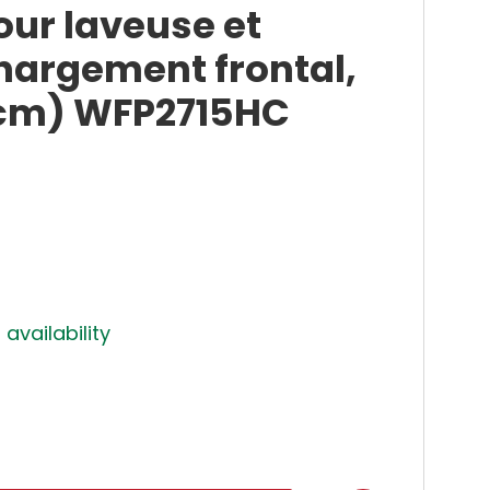
ur laveuse et
hargement frontal,
4 cm) WFP2715HC
 availability