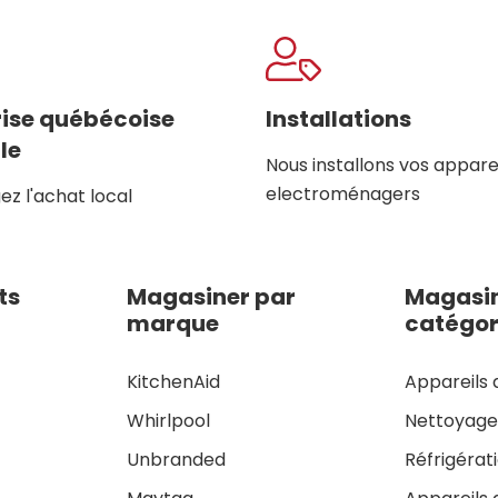
rise québécoise
Installations
le
Nous installons vos appare
electroménagers
z l'achat local
ts
Magasiner par
Magasin
marque
catégor
KitchenAid
Appareils 
Whirlpool
Nettoyag
Unbranded
Réfrigérat