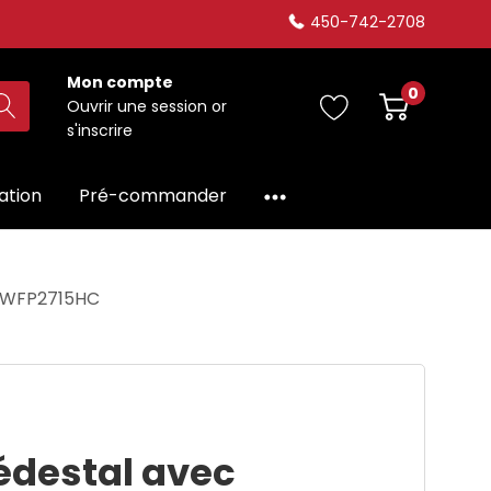
450-742-2708
Mon compte
0
Ouvrir une session
or
s'inscrire
dation
Pré-commander
) WFP2715HC
édestal avec