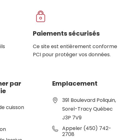
Paiements sécurisés
ils
Ce site est entièrement conforme
PCI pour protéger vos données.
er par
Emplacement
ie
391 Boulevard Poliquin,
de cuisson
Sorel-Tracy Québec
J3P 7V9
e
Appeler (450) 742-
ion
2708