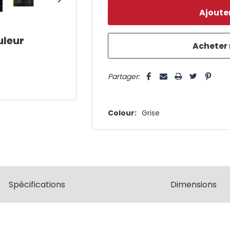
reste
plus
uleur
que
5 customers are viewing this pro
Partager:
Colour:
Grise
Spécifications
Dimensions