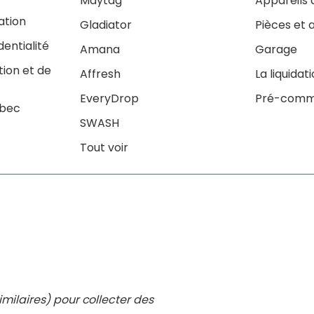
Maytag
Appareils 
sation
Gladiator
Pièces et 
dentialité
Amana
Garage
tion et de
Affresh
La liquidat
EveryDrop
Pré-comm
ébec
SWASH
Tout voir
imilaires) pour collecter des