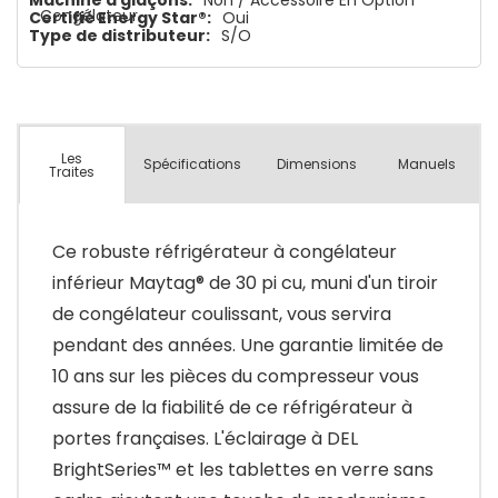
Machine à glaçons:
Non / Accessoire En Option
Congélateur
Certifié Energy Star®:
Oui
Type de distributeur:
S/O
Les
Spécifications
Dimensions
Manuels
Traites
Ce robuste réfrigérateur à congélateur
inférieur Maytag® de 30 pi cu, muni d'un tiroir
de congélateur coulissant, vous servira
pendant des années. Une garantie limitée de
10 ans sur les pièces du compresseur vous
assure de la fiabilité de ce réfrigérateur à
portes françaises. L'éclairage à DEL
BrightSeries™ et les tablettes en verre sans