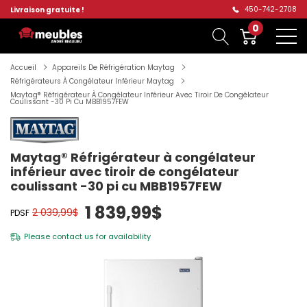
450-742-2708
Livraison gratuite !
0
Accueil
Appareils De Réfrigération Maytag
Réfrigérateurs À Congélateur Inférieur Maytag
Maytag® Réfrigérateur À Congélateur Inférieur Avec Tiroir De Congélateur
Coulissant -30 Pi Cu MBB1957FEW
Maytag® Réfrigérateur à congélateur
inférieur avec tiroir de congélateur
coulissant -30 pi cu MBB1957FEW
1 839,99$
2 039,99$
PDSF
Please
contact us
for availability