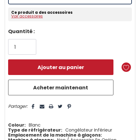
Ce produit a des accessoires
Voir accessoires
Dépêchez-
Quantité :
vous!
il
n’en
reste
plus
que
5 customers are viewing this product
Partager:
Colour:
Blanc
Type de réfrigérateur:
Congélateur Inférieur
Emplacement de la machine à glaçons: