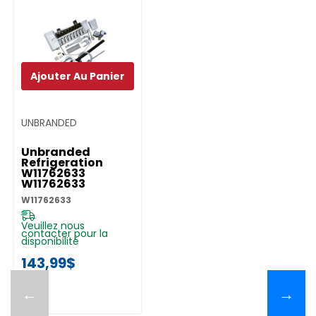
Ajouter Au Panier
UNBRANDED
Unbranded
Refrigeration
W11762633
W11762633
W11762633
Veuillez nous
contacter pour la
disponibilité
143,99$
←
→