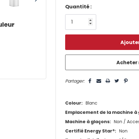
Dépêchez-
Quantité :
vous!
uleur
il
n’en
reste
plus
que
5 customers are viewing this pro
Partager:
Colour:
Blanc
Emplacement de la machine à 
Machine à glaçons:
Non / Acces
Certifié Energy Star®:
Non