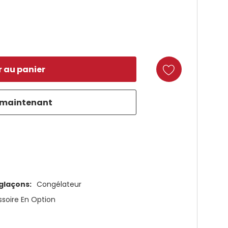
duct
glaçons:
Congélateur
soire En Option