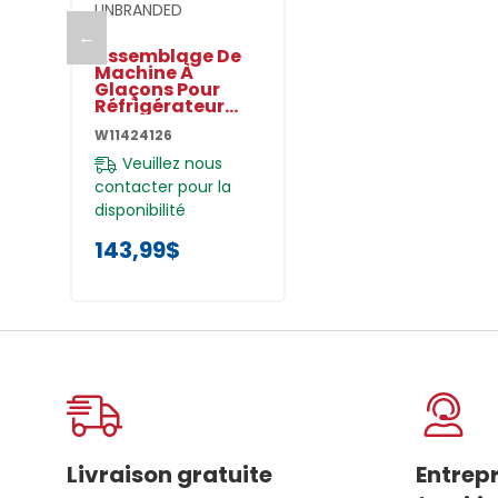
UNBRANDED
←
Assemblage De
Machine À
Glaçons Pour
Réfrigérateur
W11424126
W11424126
Veuillez nous
contacter pour la
disponibilité
143,99$
Livraison gratuite
Entrep