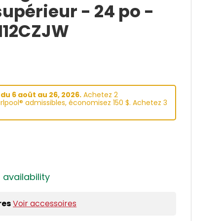
upérieur - 24 po -
T112CZJW
du 6 aoüt au 26, 2026.
Achetez 2
lpool® admissibles, économisez 150 $. Achetez 3
 availability
res
Voir accessoires