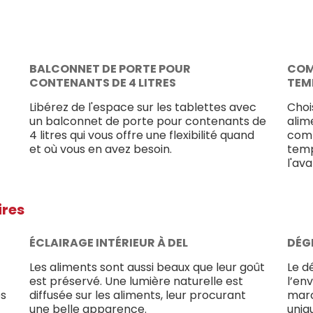
BALCONNET DE PORTE POUR
COM
CONTENANTS DE 4 LITRES
TEM
Libérez de l'espace sur les tablettes avec
Choi
un balconnet de porte pour contenants de
alim
4 litres qui vous offre une flexibilité quand
comm
et où vous en avez besoin.
tem
l'ava
ires
ÉCLAIRAGE INTÉRIEUR À DEL
DÉG
Les aliments sont aussi beaux que leur goût
Le dé
est préservé. Une lumière naturelle est
l’en
es
diffusée sur les aliments, leur procurant
marc
une belle apparence.
uniq