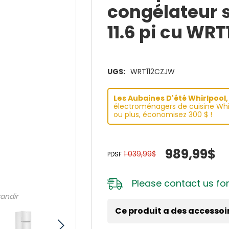
congélateur s
11.6 pi cu WR
UGS:
WRT112CZJW
Les Aubaines D'été Whirlpool, 
électroménagers de cuisine Whir
ou plus, économisez 300 $ !
989,99$
1 039,99$
PDSF
Please
contact us
for
randir
Ce produit a des accessoi