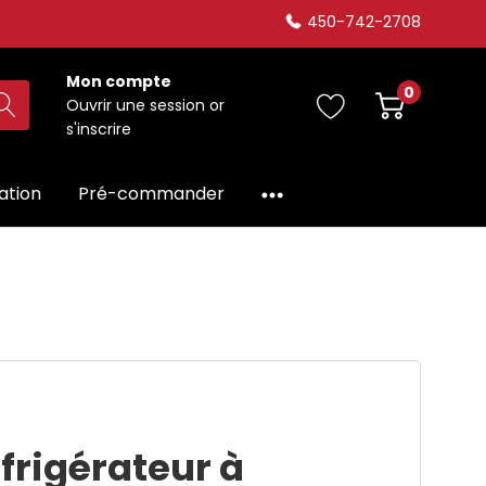
450-742-2708
Mon compte
0
Ouvrir une session
or
s'inscrire
dation
Pré-commander
frigérateur à