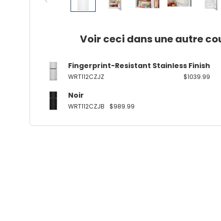
Voir ceci dans une autre co
Fingerprint-Resistant Stainless Finish
WRT112CZJZ
$1039.99
Noir
WRT112CZJB
$989.99