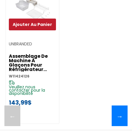
Ajouter Au Panier
UNBRANDED
Assemblage De
Machine À
Glaçons Pour
Réfrigérateur
W11424126
W11424126
Veuillez nous
contacter pour la
disponibilité
143,99$
←
→