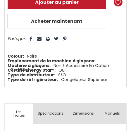
reste
plus
que
5 customers are viewing this product
Partager:
Colour:
Noire
Emplacement de la machine à glaçons:
Machine à glaçons:
Non / Accessoire En Option
Congélateur
Certifié Energy Star®:
Oui
Type de distributeur:
S/O
Type de réfrigérateur:
Congélateur Supérieur
Les
Spécifications
Dimensions
Manuels
Traites