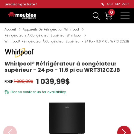
450-742-2708
Livraison gratuite !
0
Accueil
Appareils De Réfrigération Whirlpool
Réfrigérateurs A Congélateur Supérieur Whirlpool
Whirlpool® Réfrigérateur À Congélateur Supérieur - 24 Po - 11.6 Pi Cu WRT312CZJB
Whirlpool® Réfrigérateur à congélateur
supérieur - 24 po - 11.6 pi cu WRT312CZJB
1 039,99$
1 089,99$
PDSF
Please
contact us
for availability