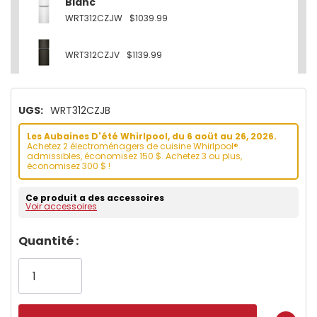
Blanc
WRT312CZJW
$1039.99
WRT312CZJV
$1139.99
UGS:
WRT312CZJB
Les Aubaines D'été Whirlpool, du 6 aoüt au 26, 2026.
Achetez 2 électroménagers de cuisine Whirlpool®
admissibles, économisez 150 $. Achetez 3 ou plus,
économisez 300 $ !
Ce produit a des accessoires
Voir accessoires
Dépêchez-
Quantité :
vous!
il
n’en