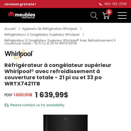
450-742-2708
Livraison gratuite !
0
Accueil
Appareils De Réfrigération Whirlpool
Réfrigérateurs A Congélateur Supérieur Whirlpool
Réfrigérateur À Congélateur Supérieur Whirlpool® Avec Refroidissement À
Couverture Totale - 21 Pi Cu Et 33 Po WRTX7421TB
Réfrigérateur à congélateur supérieur
Whirlpool® avec refroidissement à
couverture totale - 21 pi cu et 33 po
WRTX7421TB
1 639,99$
1 839,99$
PDSF
Please
contact us
for availability