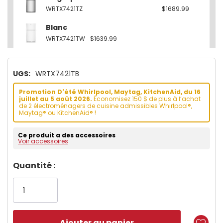
WRTX7421TZ
$1689.99
Blanc
WRTX7421TW
$1639.99
UGS:
WRTX7421TB
Promotion D'été Whirlpool, Maytag, KitchenAid, du 16
juillet au 5 août 2026.
Économisez 150 $ de plus à l’achat
de 2 électroménagers de cuisine admissibles Whirlpool®,
Maytag® ou KitchenAid® !
Ce produit a des accessoires
Voir accessoires
Dépêchez-
Quantité :
vous!
il
n’en
reste