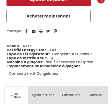
plus
que
5 customers are viewing this product
Partager:
Colour:
Noire
Certifié Energy Star®:
Oui
Type de réfrigérateur:
Congélateur Supérieur
Type de distributeur:
S/O
Machine à glaçons:
Non / Accessoire En Option
Emplacement de la machine à glaçons:
Compartiment Congélateur
Les
Spécifications
Dimensions
Manuels
Traites