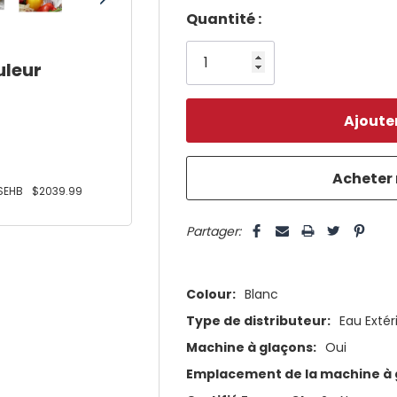
Dépêchez-
Quantité :
vous!
uleur
il
n’en
reste
plus
que
SEHB
$2039.99
5 customers are viewing this pro
Partager:
Colour:
Blanc
Type de distributeur:
Eau Exté
Machine à glaçons:
Oui
Emplacement de la machine à 