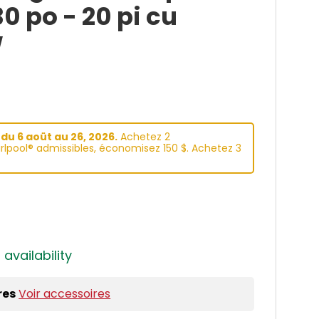
0 po - 20 pi cu
W
du 6 aoüt au 26, 2026.
Achetez 2
lpool® admissibles, économisez 150 $. Achetez 3
 availability
res
Voir accessoires