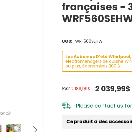
françaises - 3
WRF560SEH
UGS:
WRF560SEHW
Les Aubaines D'été Whirlpool, 
électroménagers de cuisine Whir
ou plus, économisez 300 $ !
2 039,99$
2 189,99$
PDSF
Please
contact us
for
randir
Ce produit a des accessoi