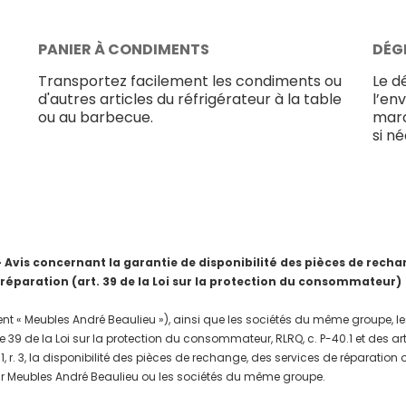
PANIER À CONDIMENTS
DÉG
Transportez facilement les condiments ou
Le dé
d'autres articles du réfrigérateur à la table
l’en
ou au barbecue.
marc
si n
is concernant la garantie de disponibilité des pièces de rechang
 réparation (art. 39 de la Loi sur la protection du consommateur)
nt « Meubles André Beaulieu »), ainsi que les sociétés du même groupe, les
e 39 de la Loi sur la protection du consommateur, RLRQ, c. P-40.1 et des a
, r. 3, la disponibilité des pièces de rechange, des services de réparation
r Meubles André Beaulieu ou les sociétés du même groupe.