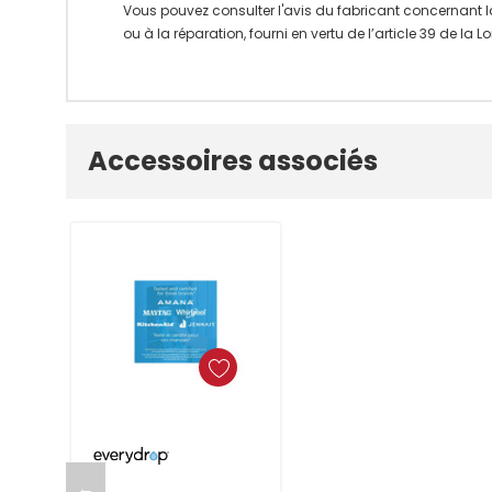
Vous pouvez consulter l'avis du fabricant concernant l
ou à la réparation, fourni en vertu de l’article 39 de la
Onglet
Accessoires associés
personnalisé
Ajouter Au Panier
←