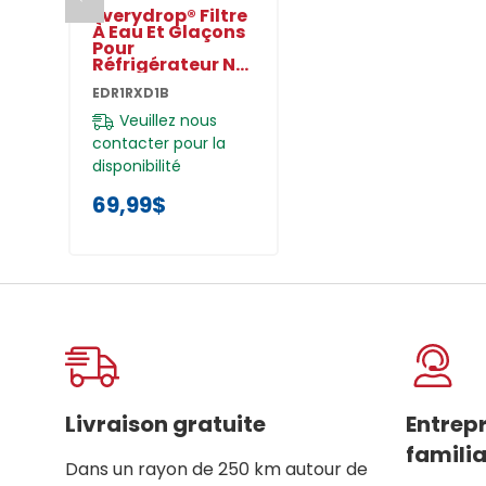
Everydrop® Filtre
À Eau Et Glaçons
Pour
Réfrigérateur N°1
- EDR1RXD1B
EDR1RXD1B
EDR1RXD1B
Veuillez nous
contacter pour la
disponibilité
69,99$
Livraison gratuite
Entrep
familia
Dans un rayon de 250 km autour de