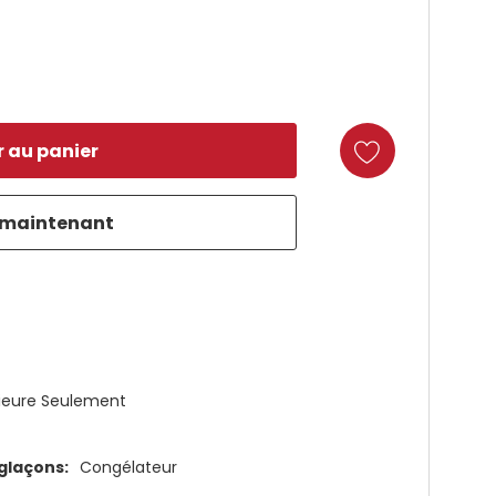
duct
rieure Seulement
glaçons:
Congélateur