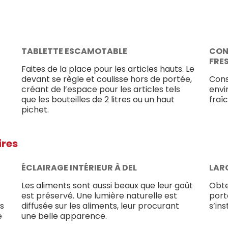
TABLETTE ESCAMOTABLE
CON
FRE
Faites de la place pour les articles hauts. Le
devant se règle et coulisse hors de portée,
Cons
créant de l’espace pour les articles tels
envi
que les bouteilles de 2 litres ou un haut
fraî
pichet.
ires
ÉCLAIRAGE INTÉRIEUR À DEL
LAR
Les aliments sont aussi beaux que leur goût
Obte
est préservé. Une lumière naturelle est
port
es
diffusée sur les aliments, leur procurant
s’in
e
une belle apparence.