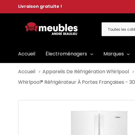
Livraison gratuite !
Toutes
Rechercher
les
catégories
Accueil
Électroménagers
Marques
Accueil
Appareils De Réfrigération Whirlpool
Whirlpool® Réfrigérateur À Portes Françaises - 