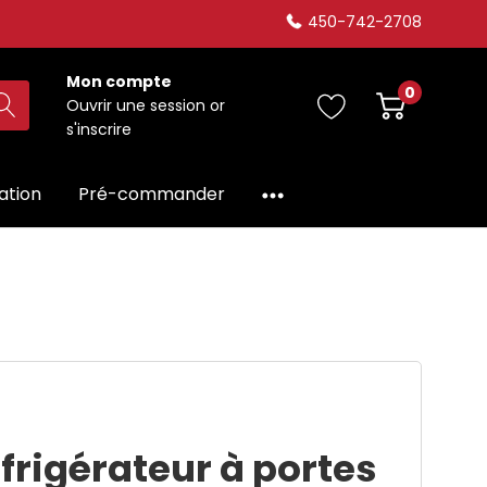
450-742-2708
Mon compte
0
Ouvrir une session
or
s'inscrire
dation
Pré-commander
frigérateur à portes