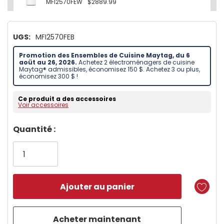
MFI2570FEW
$2889.99
UGS:
MFI2570FEB
Promotion des Ensembles de Cuisine Maytag, du 6
aoüt au 26, 2026.
Achetez 2 électroménagers de cuisine
Maytag® admissibles, économisez 150 $. Achetez 3 ou plus,
économisez 300 $ !
Ce produit a des accessoires
Voir accessoires
Dépêchez-
Quantité :
vous!
il
n’en
reste
plus
que