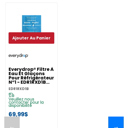
Ajouter Au Panier
Everydrop® Filtre À
Eau Et Glaçons
Pour Réfrigérateur
N°1 - EDR1RXD1B
EDR1RXD1B
EDR1RXD1B
Veuillez nous
contacter pour la
disponibilité
69,99$
←
→