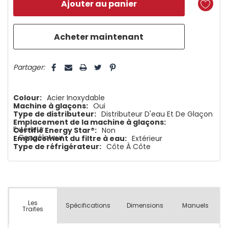
reste
plus
que
5 customers are viewing this product
Partager:
Colour:
Acier Inoxydable
Machine à glaçons:
Oui
Type de distributeur:
Distributeur D'eau Et De Glaçon
Emplacement de la machine à glaçons:
Extérieur
Certifié Energy Star®:
Non
Congélateur
Emplacement du filtre à eau:
Extérieur
Type de réfrigérateur:
Côte À Côte
Les
Spécifications
Dimensions
Manuels
Traites