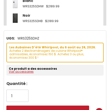
Blanc
WRS325SDHW
$2189.99
Noir
WRS325SDHB
$2189.99
UGS:
WRS325SDHZ
Les Aubaines D'été Whirlpool, du 6 aoüt au 26, 2026.
Achetez 2 électroménagers de cuisine Whirlpool®
admissibles, économisez 150 $. Achetez 3 ou plus,
économisez 300 $ !
Ce produit a des accessoires
Voir accessoires
Dépêchez-
Quantité :
vous!
il
n’en