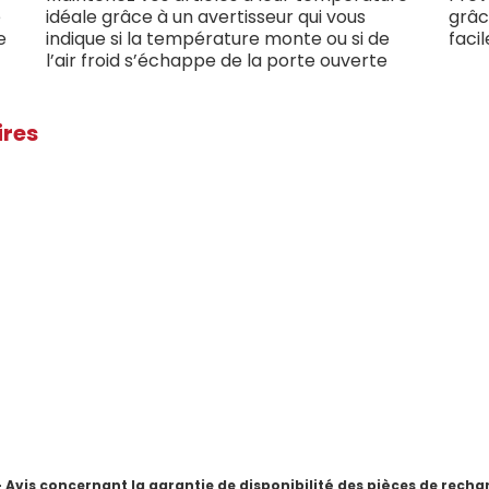
e
idéale grâce à un avertisseur qui vous
grâc
e
indique si la température monte ou si de
faci
l’air froid s’échappe de la porte ouverte
ires
is concernant la garantie de disponibilité des pièces de rechang