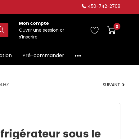
450-742-2708
Mon compte
0
Ouvrir une session
or
s'inscrire
dation
Pré-commander
24HZ
SUIVANT
frigérateur sous le