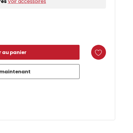
res
Voir accessoires
duct