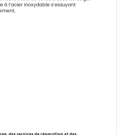
e à l’acier inoxydable s’essuyant
lement.
e, des services de réparation et des