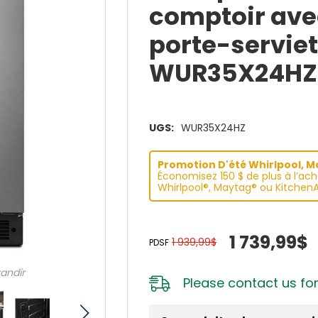
comptoir ave
porte-serviett
WUR35X24HZ
UGS:
WUR35X24HZ
Promotion D'été Whirlpool, May
Économisez 150 $ de plus à l’ac
Whirlpool®, Maytag® ou KitchenA
1 739,99$
1 939,99$
PDSF
randir
Please
contact us
for