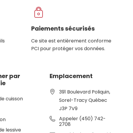
Paiements sécurisés
ils
Ce site est entièrement conforme
PCI pour protéger vos données.
er par
Emplacement
ie
391 Boulevard Poliquin,
de cuisson
Sorel-Tracy Québec
J3P 7V9
e
Appeler (450) 742-
ion
2708
de lessive