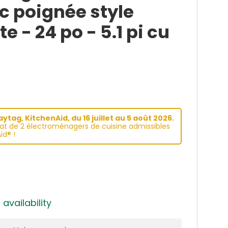
c poignée style
e - 24 po - 5.1 pi cu
tag, KitchenAid, du 16 juillet au 5 août 2026.
hat de 2 électroménagers de cuisine admissibles
id® !
 availability