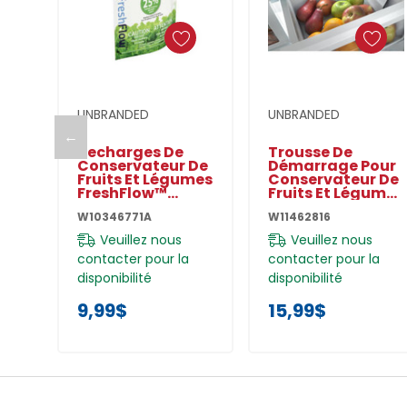
Ajouter Au Panier
Ajouter Au Panier
UNBRANDED
UNBRANDED
←
Recharges De
Trousse De
Conservateur De
Démarrage Pour
Fruits Et Légumes
Conservateur De
FreshFlow™
Fruits Et Légumes
W10346771A
W11462816
W10346771A
W11462816
Veuillez nous
Veuillez nous
contacter pour la
contacter pour la
disponibilité
disponibilité
9,99$
15,99$