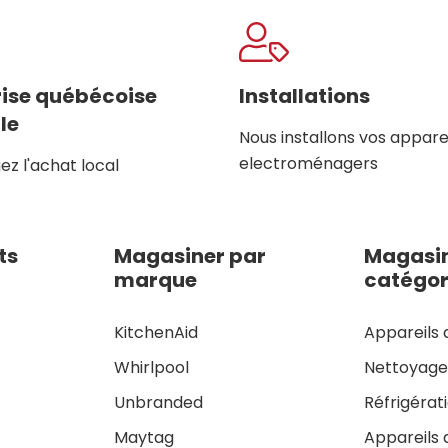
rise québécoise
Installations
le
Nous installons vos appare
electroménagers
z l'achat local
ts
Magasiner par
Magasin
marque
catégor
KitchenAid
Appareils 
Whirlpool
Nettoyag
Unbranded
Réfrigérat
Maytag
Appareils 