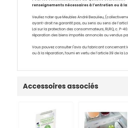
renseignements nécessaires à l’entretien ou à la
Veullez noter que Meubles André Beaulieu, (collectiveme
ayant-droit ne garantit pas, au sens au sens de l’articl
Loi sur la protection des consommateurs, RLRQ, c. P-40.1
réparation des biens importés annoncés ou vendus pa
Vous pouvez consulter l'avis du fabricant concernant l
ou à la réparation, fourni en vertu de l’article 39 de la
Onglet
Accessoires associés
personnalisé