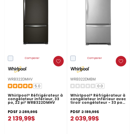
Comparer
Comparer
WRB322DMHV
WRB322DMBM
5.0
0.0
Whirlpool® Réfrigérateur à
Whirlpool® Réfrigérateur à
congélateur inférieur, 33
congélateur inférieur avec
po, 22 pi³ WRB322DMHV
tiroir congélateur - 33 po -
22 pi cu WRB322DMBM
PDSF
2 289,99$
PDSF
2 189,99$
2 139,99$
2 039,99$