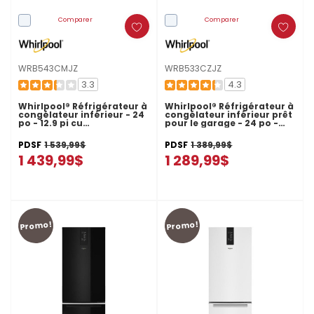
Comparer
Comparer
WRB543CMJZ
WRB533CZJZ
3.3
4.3
Whirlpool® Réfrigérateur à
Whirlpool® Réfrigérateur à
congélateur inférieur - 24
congélateur inférieur prêt
po - 12.9 pi cu
pour le garage - 24 po -
WRB543CMJZ
12.9 pi cu WRB533CZJZ
PDSF
1 539,99$
PDSF
1 389,99$
1 439,99$
1 289,99$
Promo!
Promo!