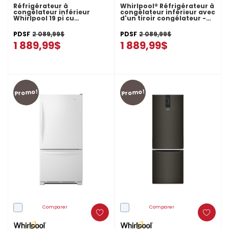
Réfrigérateur à
Whirlpool® Réfrigérateur à
congélateur inférieur
congélateur inférieur avec
Whirlpool 19 pi cu
d'un tiroir congélateur -
WRB329LFBM
30 po - 19 pi cu
WRB329RFBM
PDSF
2 089,99$
PDSF
2 089,99$
1 889,99$
1 889,99$
Promo!
Promo!
Comparer
Comparer