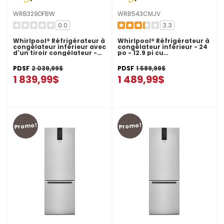
WRB329DFBW
WRB543CMJV
0.0
3.3
Whirlpool® Réfrigérateur à
Whirlpool® Réfrigérateur à
congélateur inférieur avec
congélateur inférieur - 24
d'un tiroir congélateur -
po - 12.9 pi cu
30 po - 19 pi cu
WRB543CMJV
WRB329DFBW
PDSF
2 039,99$
PDSF
1 589,99$
1 839,99$
1 489,99$
Promo!
Promo!