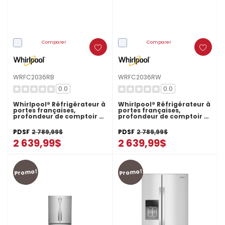
Comparer
Comparer
WRFC2036RB
WRFC2036RW
0.0
0.0
Whirlpool® Réfrigérateur à
Whirlpool® Réfrigérateur à
portes françaises,
portes françaises,
profondeur de comptoir et
profondeur de comptoir et
congélateur inférieur -
congélateur inférieur -
36po - 20picu WRFC2036RB
36po - 20picu
PDSF
2 789,99$
PDSF
2 789,99$
WRFC2036RW
2 639,99$
2 639,99$
Promo!
Promo!