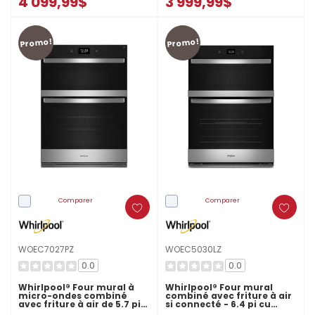
4 099,99$
3 999,99$
Promo!
Promo!
Comparer
Comparer
WOEC7027PZ
WOEC5030LZ
0.0
0.0
Whirlpool® Four mural à
Whirlpool® Four mural
micro-ondes combiné
combiné avec friture à air
avec friture à air de 5.7 pi
si connecté - 6.4 pi cu
cu WOEC7027PZ
total WOEC5030LZ