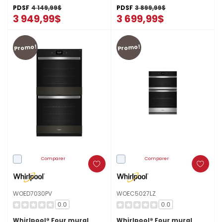
PDSF
4 149,99$
PDSF
3 899,99$
3 949,99$
3 699,99$
Promo!
Promo!
Comparer
Comparer
WOED7030PV
WOEC5027LZ
0.0
0.0
Whirlpool® Four mural
Whirlpool® Four mural