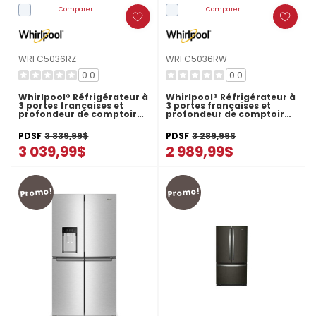
Comparer
Comparer
WRFC5036RZ
WRFC5036RW
0.0
0.0
Whirlpool® Réfrigérateur à
Whirlpool® Réfrigérateur à
3 portes françaises et
3 portes françaises et
profondeur de comptoir
profondeur de comptoir
véritable de 36 po - 23.4 pi
véritable de 36 po - 23.4 pi
cu WRFC5036RZ
cu WRFC5036RW
PDSF
3 339,99$
PDSF
3 289,99$
3 039,99$
2 989,99$
Promo!
Promo!