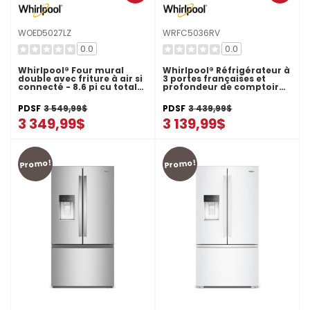
WOED5027LZ
WRFC5036RV
0.0
0.0
Whirlpool® Four mural
Whirlpool® Réfrigérateur à
double avec friture à air si
3 portes françaises et
connecté - 8.6 pi cu total
profondeur de comptoir
WOED5027LZ
véritable de 36 po - 23.4 pi
cu WRFC5036RV
PDSF
3 549,99$
PDSF
3 439,99$
3 349,99$
3 139,99$
Promo!
Promo!