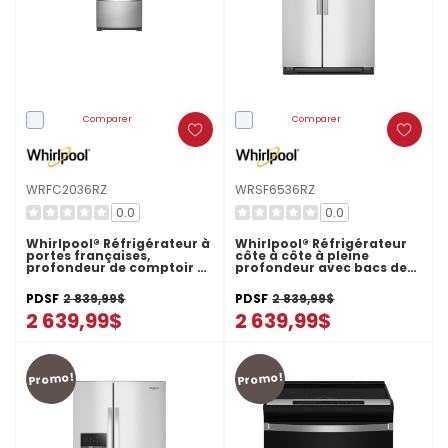
Comparer
Comparer
WRFC2036RZ
WRSF6536RZ
0.0
0.0
Whirlpool® Réfrigérateur à
Whirlpool® Réfrigérateur
portes françaises,
côte à côte à pleine
profondeur de comptoir et
profondeur avec bacs de
congélateur inférieur -
préparation et de
36po - 20picu WRFC2036RZ
rangement - 36 pi cu
PDSF
2 839,99$
PDSF
2 839,99$
WRSF6536RZ
2 639,99$
2 639,99$
Promo!
Promo!