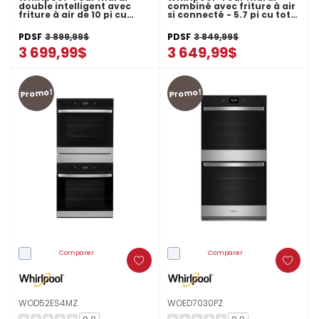
double intelligent avec
combiné avec friture à air
friture à air de 10 pi cu
si connecté - 5.7 pi cu total
WOED7030PV
WOEC5027LZ
PDSF
3 899,99$
PDSF
3 849,99$
3 699,99$
3 649,99$
Promo!
Promo!
Comparer
Comparer
WOD52ES4MZ
WOED7030PZ