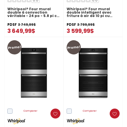
0.0
0.0
Whirlpool® Four mural
Whirlpool® Four mural
double à convection
double intelligent avec
véritable - 24 po - 5.8 pi cu
friture à air de 10 pi cu
WOD52ES4MZ
WOED7030PZ
PDSF
3 749,99$
PDSF
3 799,99$
3 649,99$
3 599,99$
Promo!
Promo!
Comparer
Comparer