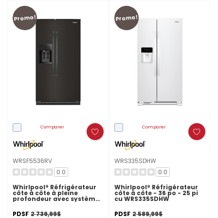
Promo!
Promo!
Comparer
Comparer
WRSF5536RV
WRS335SDHW
0.0
0.0
Whirlpool® Réfrigérateur
Whirlpool® Réfrigérateur
côte à côte à pleine
côte à côte - 36 po - 25 pi
profondeur avec système
cu WRS335SDHW
de refroidissement
TruCool™ - 36 pi cu
PDSF
2 739,99$
PDSF
2 589,99$
WRSF5536RV