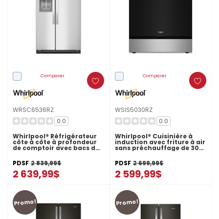
Comparer
Comparer
WRSC6536RZ
WSIS5030RZ
0.0
0.0
Whirlpool® Réfrigérateur
Whirlpool® Cuisinière à
côte à côte à profondeur
induction avec friture à air
de comptoir avec bacs de
sans préchauffage de 30
préparation et de
po WSIS5030RZ
rangement - 36 pi cu
PDSF
2 839,99$
PDSF
2 699,99$
WRSC6536RZ
2 639,99$
2 599,99$
Promo!
Promo!