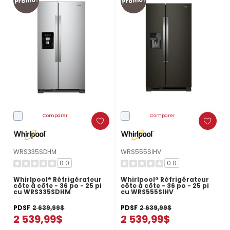
Promo!
Promo!
Comparer
Comparer
WRS335SDHM
WRS555SIHV
0.0
0.0
Whirlpool® Réfrigérateur
Whirlpool® Réfrigérateur
côte à côte - 36 po - 25 pi
côte à côte - 36 po - 25 pi
cu WRS335SDHM
cu WRS555SIHV
PDSF
2 639,99$
PDSF
2 639,99$
2 539,99$
2 539,99$