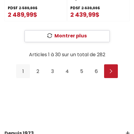
à températures flexibles
de 29 pi cu WRMF3636SZ
PDSF
2 589,99$
PDSF
2 639,99$
2 489,99$
2 439,99$
Montrer plus
Articles
1
à
30
sur un total de
282
1
2
3
4
5
6
Depuis 1973