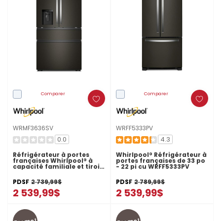
Comparer
Comparer
WRMF3636SV
WRFF5333PV
0.0
4.3
Réfrigérateur à portes
Whirlpool® Réfrigérateur à
françaises Whirlpool® à
portes françaises de 33 po
capacité familiale et tiroir
- 22 pi cu WRFF5333PV
à températures flexibles
de 29 pi cu WRMF3636SV
PDSF
2 739,99$
PDSF
2 789,99$
2 539,99$
2 539,99$