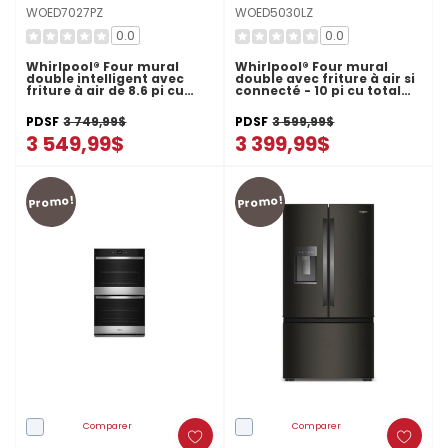
WOED7027PZ
WOED5030LZ
0.0
0.0
Whirlpool® Four mural
Whirlpool® Four mural
double intelligent avec
double avec friture à air si
friture à air de 8.6 pi cu
connecté - 10 pi cu total
WOED7027PZ
WOED5030LZ
PDSF
3 749,99$
PDSF
3 599,99$
3 549,99$
3 399,99$
Promo!
Promo!
Comparer
Comparer