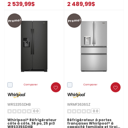
2 539,99$
2 489,99$
Promo!
Promo!
Comparer
Comparer
WRS335SDHB
WRMF3636SZ
0.0
0.0
Whirlpool® Réfrigérateur
Réfrigérateur à portes
côte à côte, 36 po, 25 pi3
françaises Whirlpool® à
WRS335SDHB
capacité familiale et tiroir