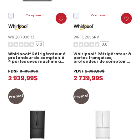
Comparer
Comparer
WRQC7836RZ
WRFC2036RV
0.0
0.0
Whirlpool® Réfrigérateur à
Whirlpool® Réfrigérateur à
profondeur de comptoir à
portes françaises,
4 portes avec machine à
profondeur de comptoir et
glaçons dans la porte de
congélateur inférieur -
36 po WRQC7836RZ
36po - 20picu WRFC2036RV
PDSF
3 139,99$
PDSF
2 939,99$
2 939,99$
2 739,99$
Promo!
Promo!