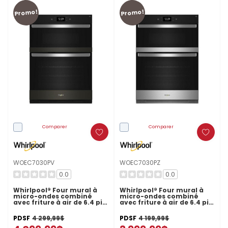
Promo!
Promo!
Comparer
Comparer
WOEC7030PV
WOEC7030PZ
0.0
0.0
Whirlpool® Four mural à
Whirlpool® Four mural à
micro-ondes combiné
micro-ondes combiné
avec friture à air de 6.4 pi
avec friture à air de 6.4 pi
cu WOEC7030PV
cu WOEC7030PZ
PDSF
4 299,99$
PDSF
4 199,99$