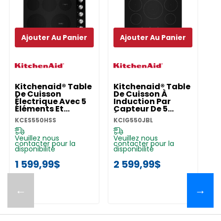
Ajouter Au Panier
Ajouter Au Panier
Kitchenaid® Table
Kitchenaid® Table
K
De Cuisson
De Cuisson À
D
Électrique Avec 5
Induction Par
In
Éléments Et
Capteur De 5
C
Boutons De
Éléments Et 30 Po
Él
KCES550HSS
KCIG550JBL
KC
Commande - 30
KCIG550JBL
K
Po KCES550HSS
Veuillez nous
Veuillez nous
Ve
contacter pour la
contacter pour la
co
disponibilité
disponibilité
di
1 599,99$
2 599,99$
2
←
→