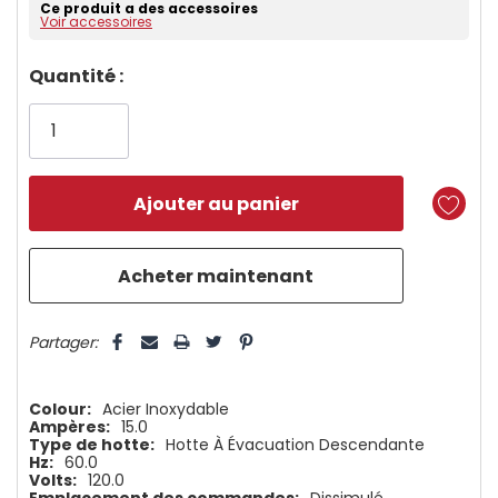
Ce produit a des accessoires
Voir accessoires
Dépêchez-
Quantité :
vous!
il
n’en
reste
plus
que
5 customers are viewing this product
Partager:
Colour:
Acier Inoxydable
Ampères:
15.0
Type de hotte:
Hotte À Évacuation Descendante
Hz:
60.0
Volts:
120.0
Emplacement des commandes:
Dissimulé