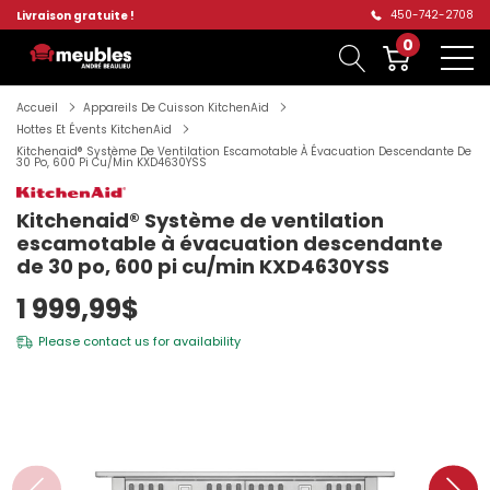
450-742-2708
Livraison gratuite !
0
Accueil
Appareils De Cuisson KitchenAid
Hottes Et Évents KitchenAid
Kitchenaid® Système De Ventilation Escamotable À Évacuation Descendante De
30 Po, 600 Pi Cu/min KXD4630YSS
Kitchenaid® Système de ventilation
escamotable à évacuation descendante
de 30 po, 600 pi cu/min KXD4630YSS
1 999,99$
Please
contact us
for availability