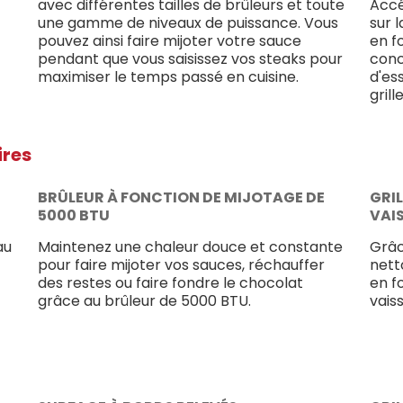
avec différentes tailles de brûleurs et toute
Accé
une gamme de niveaux de puissance. Vous
sur 
pouvez ainsi faire mijoter votre sauce
en f
pendant que vous saisissez vos steaks pour
conc
maximiser le temps passé en cuisine.
d'es
grill
ires
BRÛLEUR À FONCTION DE MIJOTAGE DE
GRIL
5000 BTU
VAI
au
Maintenez une chaleur douce et constante
Grâce
pour faire mijoter vos sauces, réchauffer
nett
des restes ou faire fondre le chocolat
en f
grâce au brûleur de 5000 BTU.
vaiss