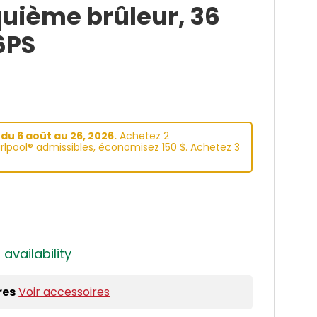
quième brûleur, 36
6PS
du 6 aoüt au 26, 2026.
Achetez 2
lpool® admissibles, économisez 150 $. Achetez 3
 availability
res
Voir accessoires