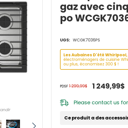
gaz avec cin
po WCGK703
UGS:
WCGK7036PS
Les Aubaines D'été Whirlpool, 
électroménagers de cuisine Whir
ou plus, économisez 300 $ !
1 249,99$
1 299,99$
PDSF
Please
contact us
for
randir
Ce produit a des accessoi