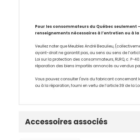
Pour les consommateurs du Québec seulement – Av
renseignements nécessaires à l’entretien ou à la
Veullez noter que Meubles André Beaulieu, (collectiveme
ayant-droit ne garantit pas, au sens au sens de l’articl
Loi sur la protection des consommateurs, RLRQ, c. P-40.1
réparation des biens importés annoncés ou vendus pa
Vous pouvez consulter l'avis du fabricant concernant l
ou à la réparation, fourni en vertu de l’article 39 de la
Onglet
Accessoires associés
personnalisé