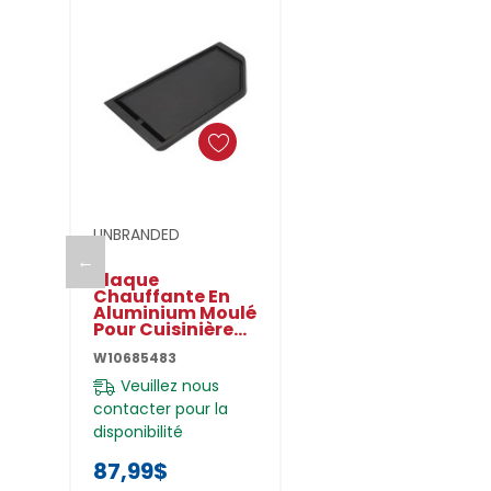
Ajouter Au Panier
UNBRANDED
←
Plaque
Chauffante En
Aluminium Moulé
Pour Cuisinière
Au Gaz
W10685483
W10685483
Veuillez nous
contacter pour la
disponibilité
87,99$