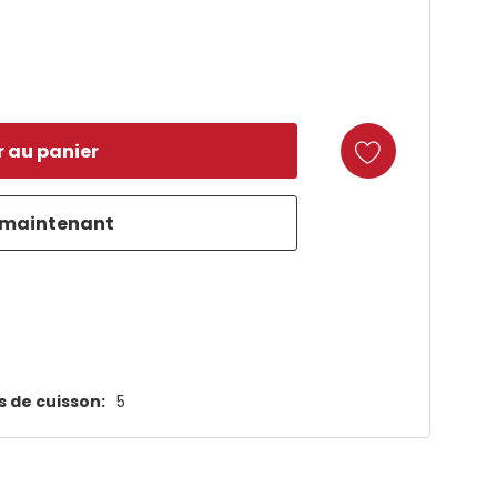
duct
 de cuisson:
5