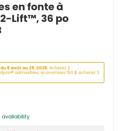
es en fonte à
2-Lift™, 36 po
B
du 6 aoüt au 26, 2026.
Achetez 2
lpool® admissibles, économisez 150 $. Achetez 3
 availability