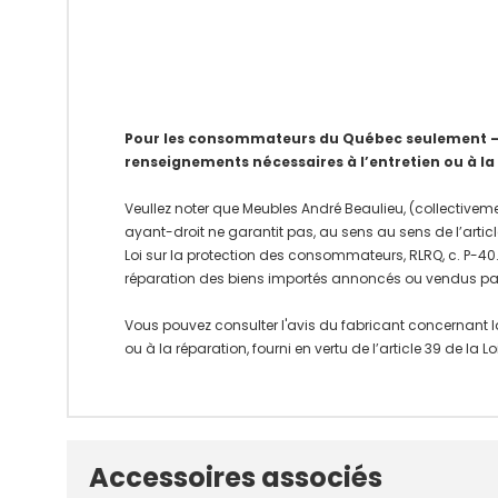
Pour les consommateurs du Québec seulement – Av
renseignements nécessaires à l’entretien ou à la
Veullez noter que Meubles André Beaulieu, (collectiveme
ayant-droit ne garantit pas, au sens au sens de l’articl
Loi sur la protection des consommateurs, RLRQ, c. P-40.1
réparation des biens importés annoncés ou vendus pa
Vous pouvez consulter l'avis du fabricant concernant l
ou à la réparation, fourni en vertu de l’article 39 de la
Onglet
Accessoires associés
personnalisé