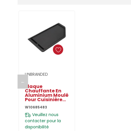
Ajouter Au Panier
UNBRANDED
←
Plaque
Chauffante En
Aluminium Moulé
Pour Cuisinière
Au Gaz
W10685483
W10685483
Veuillez nous
contacter pour la
disponibilité