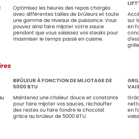
LIF
t
Optimisez les heures des repas chargés
avec différentes tailles de brûleurs et toute
Accé
une gamme de niveaux de puissance. Vous
sur 
pouvez ainsi faire mijoter votre sauce
en f
pendant que vous saisissez vos steaks pour
conc
maximiser le temps passé en cuisine.
d'es
grill
ires
BRÛLEUR À FONCTION DE MIJOTAGE DE
GRIL
5000 BTU
VAI
au
Maintenez une chaleur douce et constante
Grâce
pour faire mijoter vos sauces, réchauffer
nett
des restes ou faire fondre le chocolat
en f
grâce au brûleur de 5000 BTU.
vaiss