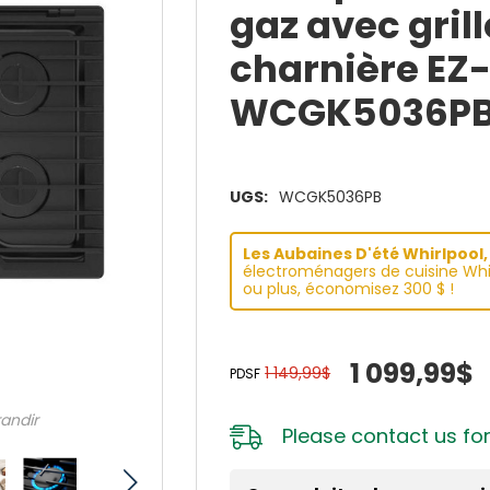
gaz avec grill
charnière EZ-
WCGK5036P
UGS:
WCGK5036PB
Les Aubaines D'été Whirlpool, 
électroménagers de cuisine Whir
ou plus, économisez 300 $ !
1 099,99$
1 149,99$
PDSF
randir
Please
contact us
for