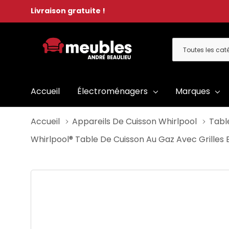
Livraison gratuite !
Toutes
Rechercher
les
catégories
Accueil
Électroménagers
Marques
Accueil
Appareils De Cuisson Whirlpool
Tabl
Whirlpool® Table De Cuisson Au Gaz Avec Grilles