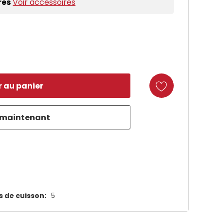
res
Voir accessoires
duct
 de cuisson:
5