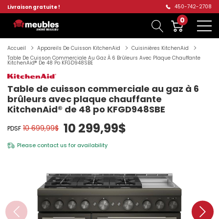
450-742-2708
Livraison gratuite !
0
Accueil
Appareils De Cuisson KitchenAid
Cuisinières KitchenAid
Table De Cuisson Commerciale Au Gaz À 6 Brûleurs Avec Plaque Chauffante
KitchenAid® De 48 Po KFGD948SBE
Table de cuisson commerciale au gaz à 6
brûleurs avec plaque chauffante
KitchenAid® de 48 po KFGD948SBE
10 299,99$
10 699,99$
PDSF
Please
contact us
for availability