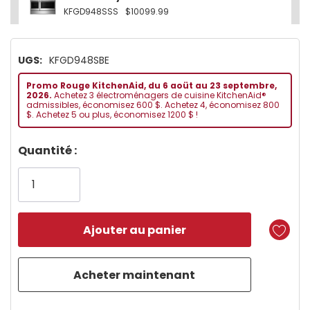
KFGD948SSS
$10099.99
UGS:
KFGD948SBE
Promo Rouge KitchenAid, du 6 aoüt au 23 septembre,
2026.
Achetez 3 électroménagers de cuisine KitchenAid®
admissibles, économisez 600 $. Achetez 4, économisez 800
$. Achetez 5 ou plus, économisez 1200 $ !
Dépêchez-
Quantité :
vous!
il
n’en
reste
plus
que
5 customers are viewing this product