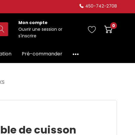
450-742-2708
Mon compte
0
Ouvrir une session
or
s'inscrire
dation
Pré-commander
KS
ble de cuisson