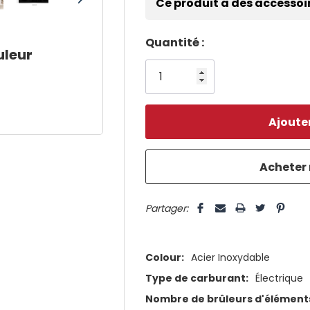
Ce produit a des accessoi
Dépêchez-
Quantité :
uleur
vous!
il
n’en
reste
plus
que
5 customers are viewing this pro
Partager:
Colour:
Acier Inoxydable
Type de carburant:
Électrique
Nombre de brûleurs d'éléments