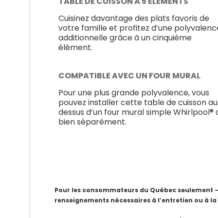
TABLE DE CUISSON À 5 ÉLÉMENTS
Cuisinez davantage des plats favoris de
votre famille et profitez d’une polyvalenc
additionnelle grâce à un cinquième
élément.
COMPATIBLE AVEC UN FOUR MURAL
Pour une plus grande polyvalence, vous
pouvez installer cette table de cuisson au
dessus d’un four mural simple Whirlpool® 
bien séparément.
Pour les consommateurs du Québec seulement – Av
renseignements nécessaires à l’entretien ou à la