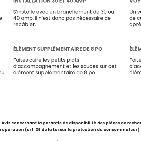
INSTALLATION 30 ET 40 AMP
VOY
S’installe avec un branchement de 30 ou
Un v
e
40 amp, il n’est donc pas nécessaire de
de c
recâbler.
après
ÉLÉMENT SUPPLÉMENTAIRE DE 8 PO
ÉLÉ
Faites cuire les petits plats
Faite
d’accompagnement et les sauces sur cet
d’ac
ou
élément supplémentaire de 8 po.
élém
is concernant la garantie de disponibilité des pièces de rechang
 réparation (art. 39 de la Loi sur la protection du consommateur)