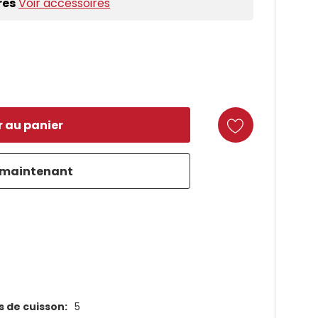
res
Voir accessoires
duct
 de cuisson:
5