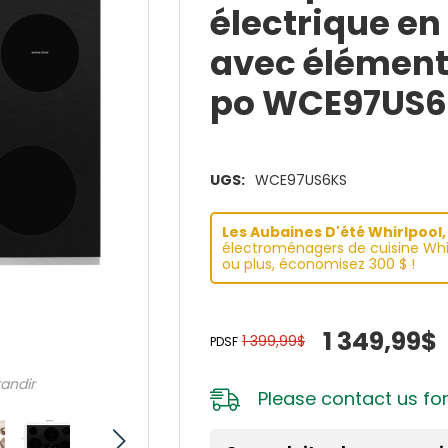
électrique e
avec élément 
po WCE97US6
UGS:
WCE97US6KS
Les Aubaines D'été Whirlpool, 
électroménagers de cuisine Whir
ou plus, économisez 300 $ !
1 349,99$
1 399,99$
PDSF
randir
Please
contact us
for