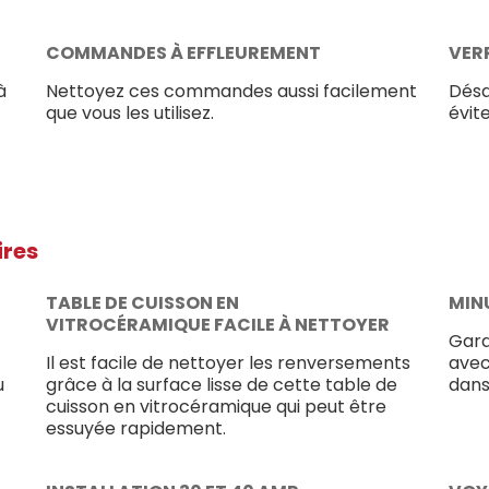
COMMANDES À EFFLEUREMENT
VER
à
Nettoyez ces commandes aussi facilement
Désa
que vous les utilisez.
évite
ires
TABLE DE CUISSON EN
MINU
VITROCÉRAMIQUE FACILE À NETTOYER
Gard
Il est facile de nettoyer les renversements
avec
u
grâce à la surface lisse de cette table de
dans
cuisson en vitrocéramique qui peut être
essuyée rapidement.