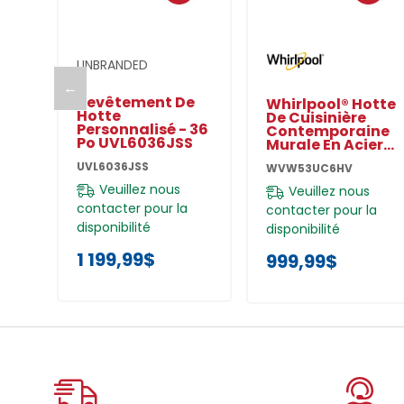
Ajouter Au Panier
Ajouter Au Panier
UNBRANDED
←
Revêtement De
Whirlpool® Hotte
Hotte
De Cuisinière
Personnalisé - 36
Contemporaine
Po UVL6036JSS
Murale En Acier
Inoxydable Noir -
UVL6036JSS
WVW53UC6HV
36 Po
WVW53UC6HV
Veuillez nous
Veuillez nous
contacter pour la
contacter pour la
disponibilité
disponibilité
1 199,99$
999,99$