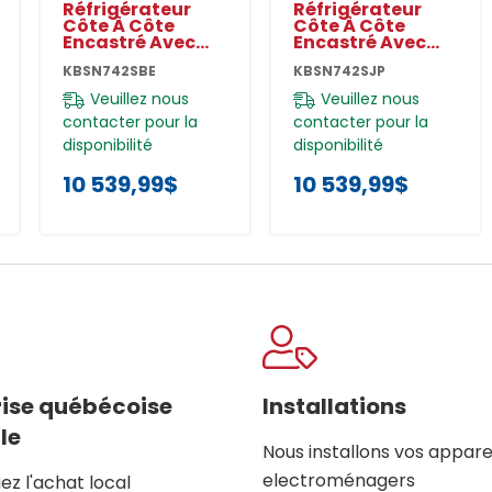
Réfrigérateur
Réfrigérateur
Côte À Côte
Côte À Côte
Encastré Avec
Encastré Avec
Intérieur Platine -
Intérieur Platine -
KBSN742SBE
KBSN742SJP
42 Po - 25.5 Pi Cu
42 Po - 25.5 Pi Cu
KBSN742SBE
KBSN742SJP
Veuillez nous
Veuillez nous
contacter pour la
contacter pour la
disponibilité
disponibilité
10 539,99$
10 539,99$
rise québécoise
Installations
le
Nous installons vos appare
electroménagers
z l'achat local