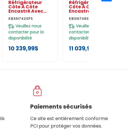
Réfrigérateur
Réfrigérateur
Côte À Côte
Côte À Côte
Encastré Avec
Encastré Avec
Intérieur Platine -
Intérieur Platine -
KBSN742SPS
KBSN748SBE
42 Po - 25.5 Pi Cu
48 Po - 30 Pi Cu
KBSN742SPS
KBSN748SBE
Veuillez nous
Veuillez nous
contacter pour la
contacter pour la
disponibilité
disponibilité
10 339,99$
11 039,99$
Paiements sécurisés
ils
Ce site est entièrement conforme
PCI pour protéger vos données.