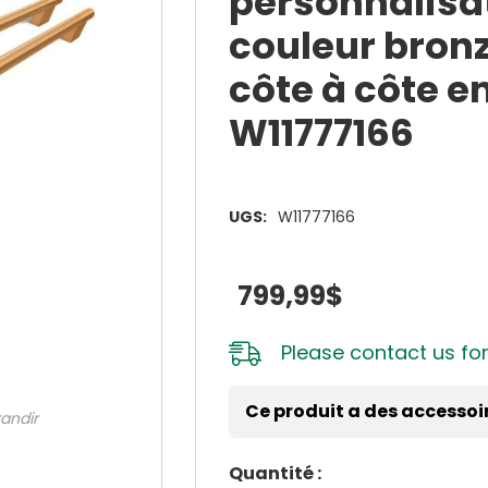
personnalisa
couleur bronz
côte à côte e
W11777166
UGS:
W11777166
799,99$
Please
contact us
for
Ce produit a des accessoi
randir
Dépêchez-
Quantité :