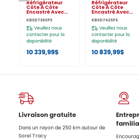
Réfrigérateur
Réfrigérateur
Côte À Côte
Côte À Côte
Encastré Avec
Encastré Avec
Distributeur
Distributeur
KBSD736SPS
KBSD742SPS
D’eau Et De
D’eau Et De
Glaçons
Glaçons Extérieur
Veuillez nous
Veuillez nous
Extérieurs Et
Et Remplissage
contacter pour la
contacter pour la
Remplissage
Mesuré - 42 Po -
Mesuré - 36 Po -
25.1 Pi Cu
disponibilité
disponibilité
20.8 Pi Cu
KBSD742SPS
KBSD736SPS
10 339,99$
10 839,99$
Livraison gratuite
Entrep
familia
Dans un rayon de 250 km autour de
Sorel Tracy
Encourage