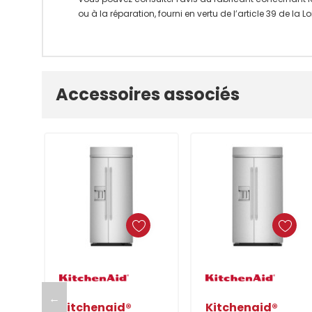
ou à la réparation, fourni en vertu de l’article 39 de la
Onglet
Accessoires associés
personnalisé
Ajouter Au Panier
Ajouter Au Panier
←
Kitchenaid®
Kitchenaid®