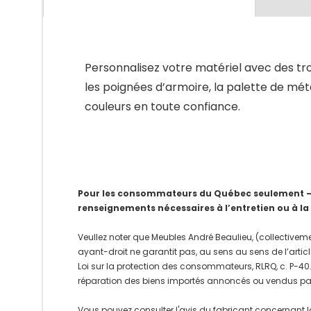
Personnalisez votre matériel avec des tr
les poignées d’armoire, la palette de mét
couleurs en toute confiance.
Pour les consommateurs du Québec seulement – Av
renseignements nécessaires à l’entretien ou à la
Veullez noter que Meubles André Beaulieu, (collectiveme
ayant-droit ne garantit pas, au sens au sens de l’articl
Loi sur la protection des consommateurs, RLRQ, c. P-40.1
réparation des biens importés annoncés ou vendus pa
Vous pouvez consulter l'avis du fabricant concernant l