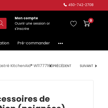
450-742-2708
Mon compte
0
Ouvrir une session
or
s'inscrire
dation
Pré-commander
astré KitchenAid® W11777166
PRÉCÉDENT
SUIVANT
cessoires de