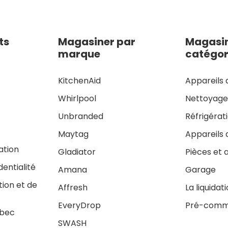
ts
Magasiner par
Magasin
marque
catégor
KitchenAid
Appareils 
Whirlpool
Nettoyag
Unbranded
Réfrigérat
Maytag
Appareils 
sation
Gladiator
Pièces et 
dentialité
Amana
Garage
tion et de
Affresh
La liquidat
EveryDrop
Pré-comm
ébec
SWASH