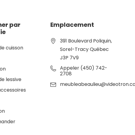
er par
Emplacement
ie
391 Boulevard Poliquin,
de cuisson
Sorel-Tracy Québec
J3P 7V9
e
Appeler (450) 742-
ion
2708
de lessive
meubleabeaulieu@videotron.c
accessoires
ion
ander