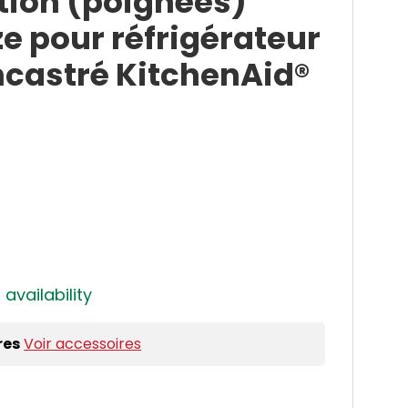
tion (poignées)
e pour réfrigérateur
ncastré KitchenAid®
 availability
res
Voir accessoires