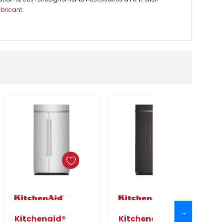
abricant
.
Ajouter Au Panier
Ajouter Au Panier
→
Kitchenaid®
Kitchenaid®