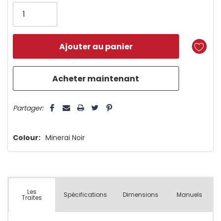
vous!
il
n’en
reste
plus
que
5 customers are viewing this product
Partager:
Colour:
Minerai Noir
Les
Spécifications
Dimensions
Manuels
Traites