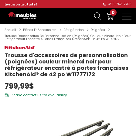
450-742-2708
Livraison gratuite !
0
Accueil
Pièces Et Accessoires
Réfrigération
Poignées
Trousse D'accessoires De Personnalisation (poignées) Couleur Minerai Noir Pour
Réfrigérateur Encastré À Portes Françaises KitchenAid® De 42 Po W11777172
Trousse d'accessoires de personnalisation
(poignées) couleur minerai noir pour
réfrigérateur encastré à portes françaises
KitchenAid® de 42 po W11777172
799,99$
Please
contact us
for availability