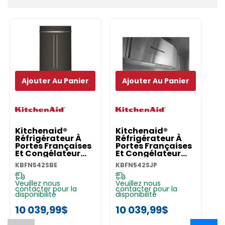
personnalisé
Ajouter Au Panier
Ajouter Au Panier
Kitchenaid®
Kitchenaid®
K
Réfrigérateur À
Réfrigérateur À
Ré
Portes Françaises
Portes Françaises
Po
Et Congélateur
Et Congélateur
E
Inférieur Avec
Inférieur Avec
In
KBFN542SBE
KBFN542SJP
KB
Intérieur Platine -
Intérieur Platine -
In
42 Po - 24.2 Pi Cu
42 Po - 24.2 Pi Cu
42
KBFN542SBE
KBFN542SJP
K
Veuillez nous
Veuillez nous
Ve
contacter pour la
contacter pour la
co
disponibilité
disponibilité
di
10 039,99$
10 039,99$
9