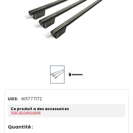
UGS:
W11777172
Ce produit a des accessoires
Voir accessoires
Dépêchez-
Quantité :