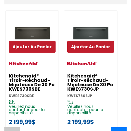
personnalisé
Ajouter Au Panier
Ajouter Au Panier
Kitchenaid®
Kitchenaid®
K
Tiroir-Réchaud-
Tiroir-Réchaud-
T
Mijoteuse De 30 Po
Mijoteuse De 30 Po
Mi
KWES730SBE
KWES730SJP
K
KWES730SBE
KWES730SJP
KW
Veuillez nous
Veuillez nous
Ve
contacter pour la
contacter pour la
co
disponibilité
disponibilité
di
2 199,99$
2 199,99$
1