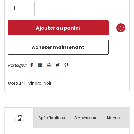
vous!
il
n’en
reste
plus
que
5 customers are viewing this product
Partager:
Colour:
Minerai Noir
Les
Spécifications
Dimensions
Manuels
Traites