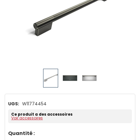
UGS:
W11774454
Ce produit a des accessoires
Voir accessoires
Dépêchez-
Quantité :