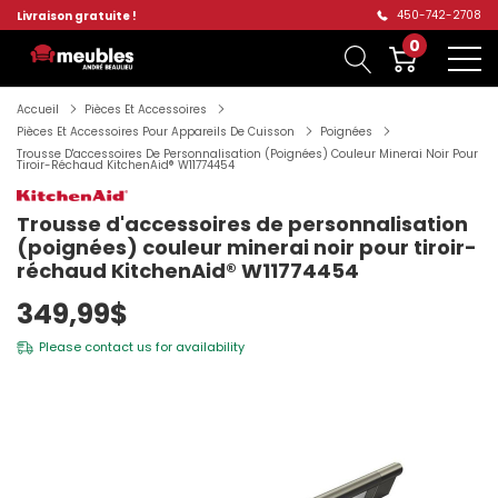
450-742-2708
Livraison gratuite !
0
Accueil
Pièces Et Accessoires
Pièces Et Accessoires Pour Appareils De Cuisson
Poignées
Trousse D'accessoires De Personnalisation (poignées) Couleur Minerai Noir Pour
Tiroir-Réchaud KitchenAid® W11774454
Trousse d'accessoires de personnalisation
(poignées) couleur minerai noir pour tiroir-
réchaud KitchenAid® W11774454
349,99$
Please
contact us
for availability