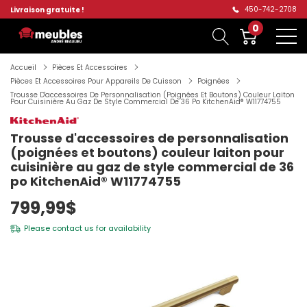
450-742-2708
Livraison gratuite !
0
Accueil
Pièces Et Accessoires
Pièces Et Accessoires Pour Appareils De Cuisson
Poignées
Trousse D'accessoires De Personnalisation (poignées Et Boutons) Couleur Laiton
Pour Cuisinière Au Gaz De Style Commercial De 36 Po KitchenAid® W11774755
Trousse d'accessoires de personnalisation
(poignées et boutons) couleur laiton pour
cuisinière au gaz de style commercial de 36
po KitchenAid® W11774755
799,99$
Please
contact us
for availability