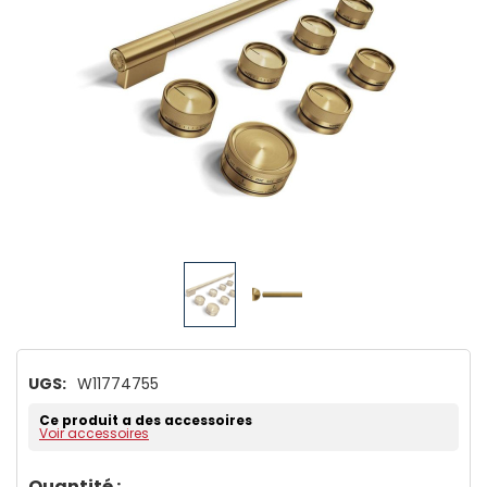
UGS:
W11774755
Ce produit a des accessoires
Voir accessoires
Dépêchez-
Quantité :