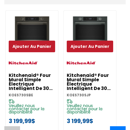
personnalisé
Ajouter Au Panier
Ajouter Au Panier
Kitchenaid® Four
Kitchenaid® Four
K
Mural Simple
Mural Simple
M
Électrique
Électrique
Él
Intelligent De 30
Intelligent De 30
In
Pouces Avec
Pouces Avec
P
KOES730SBE
KOES730SJP
KO
Modes De Cuisson
Modes De Cuisson
M
Assistée - Minerai
Assistée -
As
Noir KOES730SBE
Genévrier
Pr
Veuillez nous
Veuillez nous
Ve
contacter pour la
contacter pour la
co
KOES730SJP
K
disponibilité
disponibilité
di
3 199,99$
3 199,99$
2