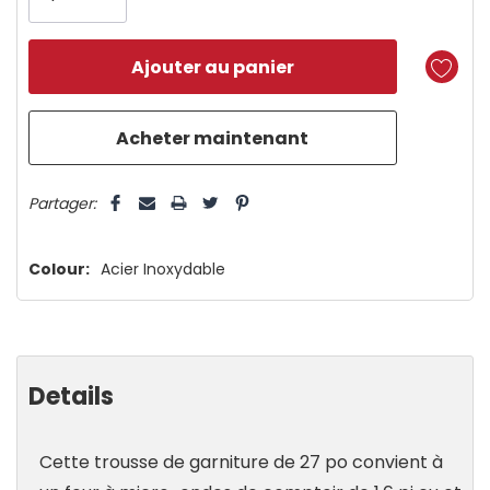
il
n’en
reste
plus
que
5 customers are viewing this product
Partager:
Colour:
Acier Inoxydable
Details
Cette trousse de garniture de 27 po convient à