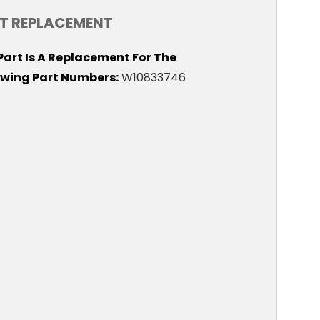
T REPLACEMENT
 Part Is A Replacement For The
owing Part Numbers
W10833746