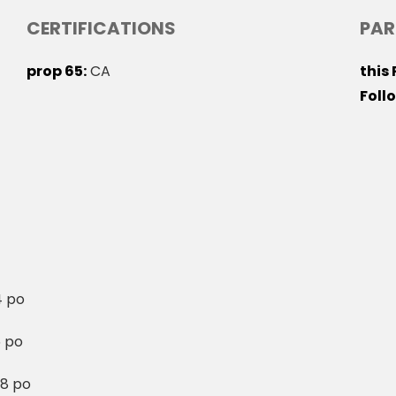
CERTIFICATIONS
PAR
prop 65
CA
this
Foll
4 po
5 po
98 po