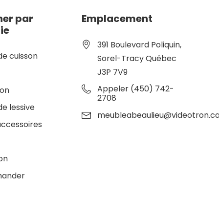
er par
Emplacement
ie
391 Boulevard Poliquin,
de cuisson
Sorel-Tracy Québec
J3P 7V9
e
Appeler (450) 742-
ion
2708
de lessive
meubleabeaulieu@videotron.c
accessoires
ion
ander