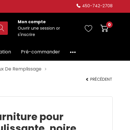
450-742-2708
Mon compte
0
Ouvrir une session
or
s'inscrire
dation
Pré-commander
ux De Remplissage
PRÉCÉDENT
rniture pour
ulissante, noire