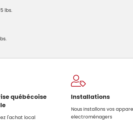
85 lbs.
lbs.
rise québécoise
Installations
le
Nous installons vos appare
electroménagers
z l'achat local