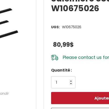
W10675026
UGS:
W10675026
80,99$
Please
contact us
for
Dépêchez-
Quantité :
vous!
il
n’en
randir
reste
plus