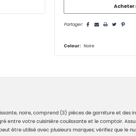
que
5 customers are viewing this pro
Partager:
Colour:
Noire
issante, noire, comprend (3) pièces de garniture et des ins
gré entre votre cuisinière coulissante et le comptoir. Assu
ui peut être utilisé avec plusieurs marques; vérifiez que l