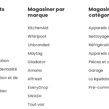
ts
Magasiner par
Magasin
marque
catégor
KitchenAid
Appareils 
Whirlpool
Nettoyag
Unbranded
Réfrigérat
Maytag
Appareils 
sation
Gladiator
Pièces et 
dentialité
Amana
Garage
tion et de
Affresh
La liquidat
EveryDrop
Pré-comm
ébec
SWASH
Tout voir