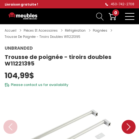
450-742-2708
Livraison gratuite !
0
Accueil
Pièces Et Accessoires
Réfrigération
Poignées
Trousse De Poignée - Tiroirs Doubles W11221395
UNBRANDED
Trousse de poignée - tiroirs doubles
W11221395
104,99$
Please
contact us
for availability