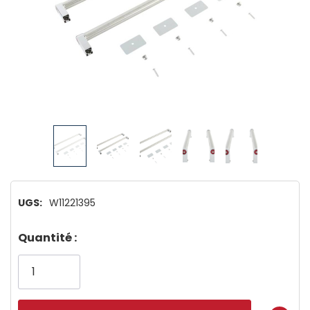
UGS:
W11221395
Dépêchez-
Quantité :
vous!
il
n’en