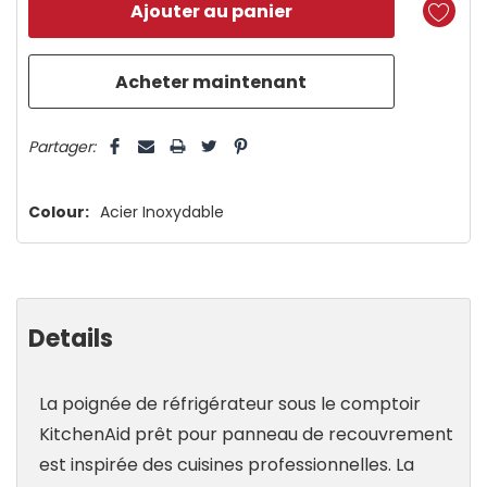
reste
plus
que
5 customers are viewing this product
Partager:
Colour:
Acier Inoxydable
Details
La poignée de réfrigérateur sous le comptoir
KitchenAid prêt pour panneau de recouvrement
est inspirée des cuisines professionnelles. La