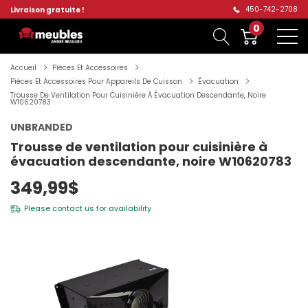
450-742-2708
Livraison gratuite !
0
Accueil
Pièces Et Accessoires
Pièces Et Accessoires Pour Appareils De Cuisson
Évacuation
Trousse De Ventilation Pour Cuisinière À Évacuation Descendante, Noire
W10620783
UNBRANDED
Trousse de ventilation pour cuisinière à
évacuation descendante, noire W10620783
349,99$
Please
contact us
for availability