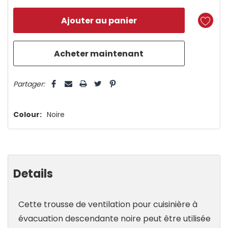
n’en
reste
plus
que
5 customers are viewing this product
Partager:
Colour:
Noire
Details
Cette trousse de ventilation pour cuisinière à
évacuation descendante noire peut être utilisée