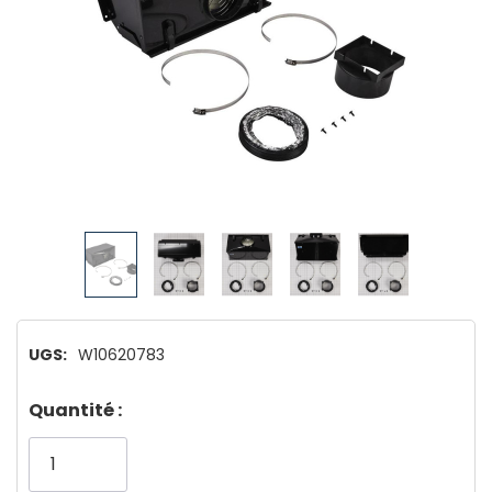
UGS:
W10620783
Dépêchez-
Quantité :
vous!
il