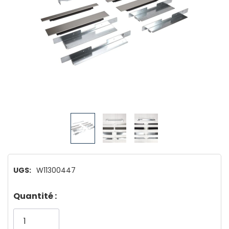
UGS:
W11300447
Dépêchez-
Quantité :
vous!
il