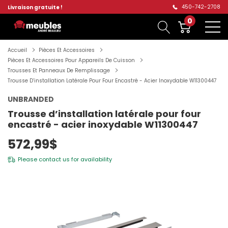
450-742-2708
Livraison gratuite !
0
Accueil
Pièces Et Accessoires
Pièces Et Accessoires Pour Appareils De Cuisson
Trousses Et Panneaux De Remplissage
Trousse D’installation Latérale Pour Four Encastré - Acier Inoxydable W11300447
UNBRANDED
Trousse d’installation latérale pour four
encastré - acier inoxydable W11300447
572,99$
Please
contact us
for availability