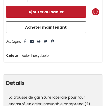
n’en
reste
plus
que
5 customers are viewing this product
Partager:
Colour:
Acier Inoxydable
Details
La trousse de garniture latérale pour four
encastré en acier inoxydable comprend (2)