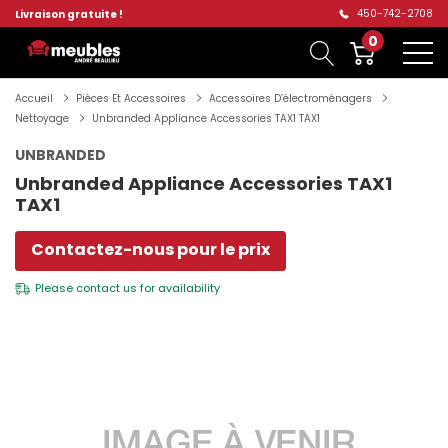
450-742-2708
Livraison gratuite !
0
Accueil
Pièces Et Accessoires
Accessoires D’électroménagers
Nettoyage
Unbranded Appliance Accessories TAX1 TAX1
UNBRANDED
Unbranded Appliance Accessories TAX1
TAX1
Contactez-nous pour le prix
Please
contact us
for availability