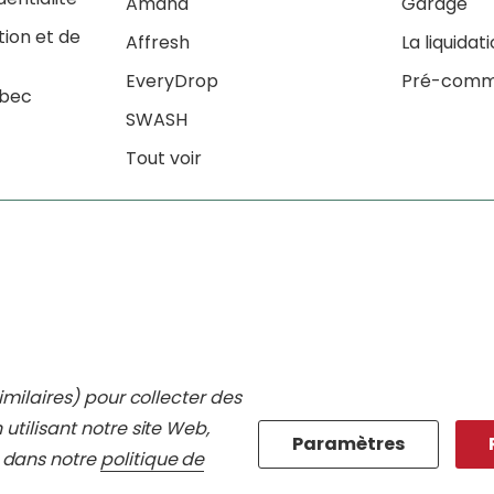
Amana
Garage
tion et de
Affresh
La liquidat
EveryDrop
Pré-comm
ébec
SWASH
Tout voir
imilaires) pour collecter des
 utilisant notre site Web,
Paramètres
 dans notre
politique de