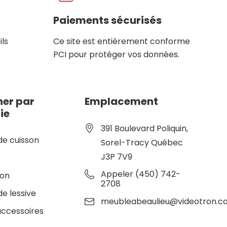
Paiements sécurisés
ils
Ce site est entièrement conforme
PCI pour protéger vos données.
er par
Emplacement
ie
391 Boulevard Poliquin,
de cuisson
Sorel-Tracy Québec
J3P 7V9
e
Appeler (450) 742-
ion
2708
de lessive
meubleabeaulieu@videotron.c
accessoires