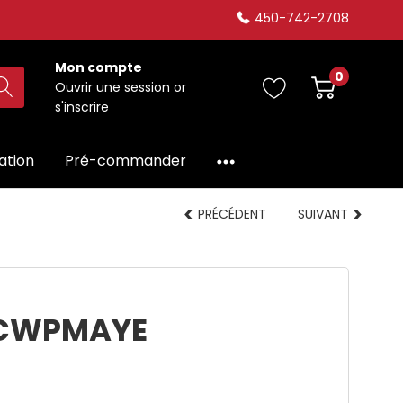
450-742-2708
Mon compte
0
Ouvrir une session
or
s'inscrire
dation
Pré-commander
PRÉCÉDENT
SUIVANT
FCWPMAYE