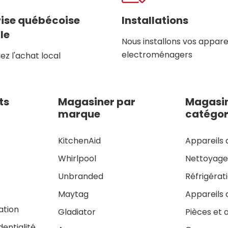
rise québécoise
Installations
le
Nous installons vos appare
electroménagers
z l'achat local
ts
Magasiner par
Magasin
marque
catégor
KitchenAid
Appareils 
Whirlpool
Nettoyag
Unbranded
Réfrigérat
Maytag
Appareils 
sation
Gladiator
Pièces et 
dentialité