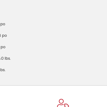
 po
8 po
 po
.0 lbs.
lbs.