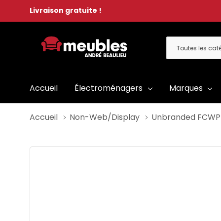
Livraison gratuite !
Toutes
Rechercher
les
catégories
Accueil
Électroménagers
Marques
Accueil
Non-Web/Display
Unbranded FCW