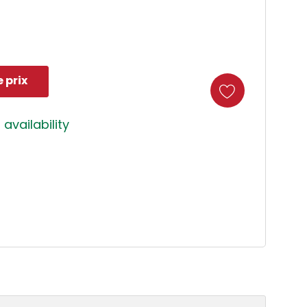
 prix
 availability
duct