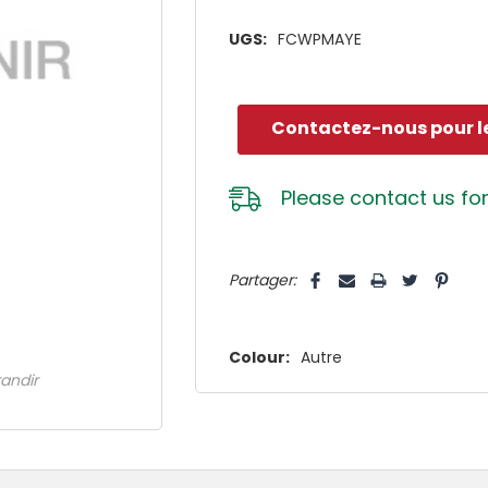
UGS:
FCWPMAYE
Contactez-nous pour le
Please
contact us
for
Dépêchez-
5 customers are viewing this pro
Partager:
vous!
il
n’en
Colour:
Autre
reste
randir
plus
que