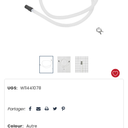
UGS:
W11441078
Dépêchez-
5 customers are viewing this product
Partager:
vous!
il
n’en
Colour:
Autre