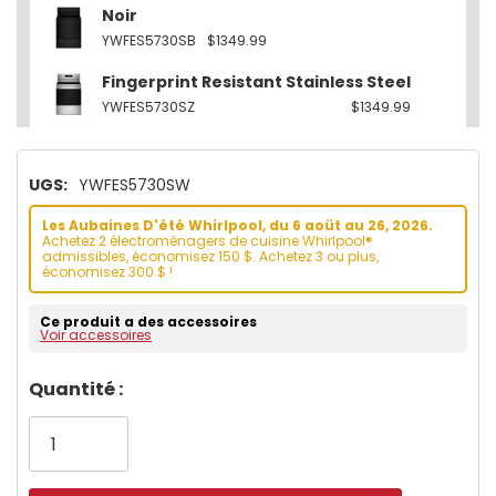
Noir
YWFES5730SB
$1349.99
Fingerprint Resistant Stainless Steel
YWFES5730SZ
$1349.99
UGS:
YWFES5730SW
Les Aubaines D'été Whirlpool, du 6 aoüt au 26, 2026.
Achetez 2 électroménagers de cuisine Whirlpool®
admissibles, économisez 150 $. Achetez 3 ou plus,
économisez 300 $ !
Ce produit a des accessoires
Voir accessoires
Dépêchez-
Quantité :
vous!
il
n’en