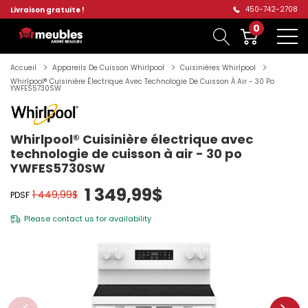
450-742-2708
Livraison gratuite !
0
Accueil
Appareils De Cuisson Whirlpool
Cuisinières Whirlpool
Whirlpool® Cuisinière Électrique Avec Technologie De Cuisson À Air - 30 Po
YWFES5730SW
Whirlpool® Cuisinière électrique avec
technologie de cuisson à air - 30 po
YWFES5730SW
1 349,99$
1 449,99$
PDSF
Please
contact us
for availability