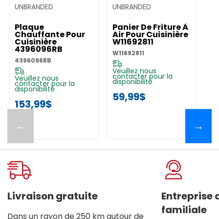
UNBRANDED
UNBRANDED
Plaque
Panier De Friture À
Chauffante Pour
Air Pour Cuisinière
Cuisinière
W11692811
4396096RB
W11692811
4396096RB
Veuillez nous
contacter pour la
Veuillez nous
disponibilité
contacter pour la
disponibilité
59,99$
153,99$
←
→
Livraison gratuite
Entreprise
familiale
Dans un rayon de 250 km autour de