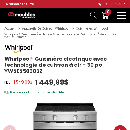
450-742-2708
Livraison gratuite !
0
Accueil
Appareils De Cuisson Whirlpool
Cuisinières Whirlpool
Whirlpool® Cuisinière Électrique Avec Technologie De Cuisson À Air - 30 Po
YWSES5030SZ
Whirlpool® Cuisinière électrique avec
technologie de cuisson à air - 30 po
YWSES5030SZ
1 449,99$
1 549,99$
PDSF
Please
contact us
for availability