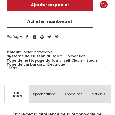
reste
plus
que
5 customers are viewing this product
Partager:
Colour:
Acier Inoxydable
Système de cuisson du four:
Convection
Type de nettoyage du four:
Self Clean + Steam
Type de carburant:
Électrique
Clean
Les
Spécifications
Dimensions
Manuels
Traites
Appréciez la différence de la technologie de