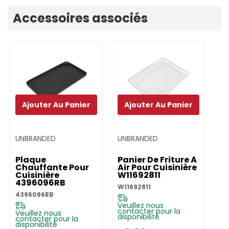
Onglet
Accessoires associés
personnalisé
Ajouter Au Panier
Ajouter Au Panier
UNBRANDED
UNBRANDED
Plaque
Panier De Friture À
Chauffante Pour
Air Pour Cuisinière
Cuisinière
W11692811
4396096RB
W11692811
4396096RB
Veuillez nous
contacter pour la
Veuillez nous
disponibilité
contacter pour la
disponibilité