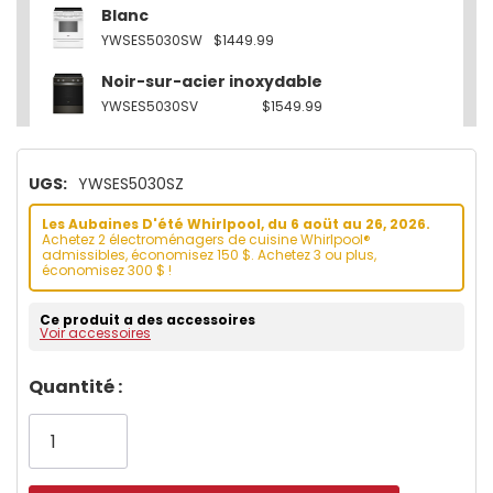
Blanc
YWSES5030SW
$1449.99
Noir-sur-acier inoxydable
YWSES5030SV
$1549.99
UGS:
YWSES5030SZ
Les Aubaines D'été Whirlpool, du 6 aoüt au 26, 2026.
Achetez 2 électroménagers de cuisine Whirlpool®
admissibles, économisez 150 $. Achetez 3 ou plus,
économisez 300 $ !
Ce produit a des accessoires
Voir accessoires
Dépêchez-
Quantité :
vous!
il
n’en