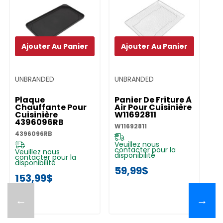
Ajouter Au Panier
Ajouter Au Panier
UNBRANDED
UNBRANDED
Plaque
Panier De Friture À
Chauffante Pour
Air Pour Cuisinière
Cuisinière
W11692811
4396096RB
W11692811
4396096RB
Veuillez nous
contacter pour la
Veuillez nous
disponibilité
contacter pour la
disponibilité
59,99$
153,99$
←
→