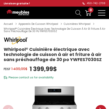
450-742-2708
Livraison gratuite !
0
Accueil
Appareils De Cuisson Whirlpool
Cuisinières Whirlpool
Whirlpool® Cuisinière Électrique Avec Technologie De Cuisson À Air Et Friture À Air
Sans Préchauffage De 30 Po YWFES7030SZ
Whirlpool® Cuisinière électrique avec
technologie de cuisson à air et friture à air
sans préchauffage de 30 po YWFES7030SZ
1 399,99$
1 499,99$
PDSF
Please
contact us
for availability