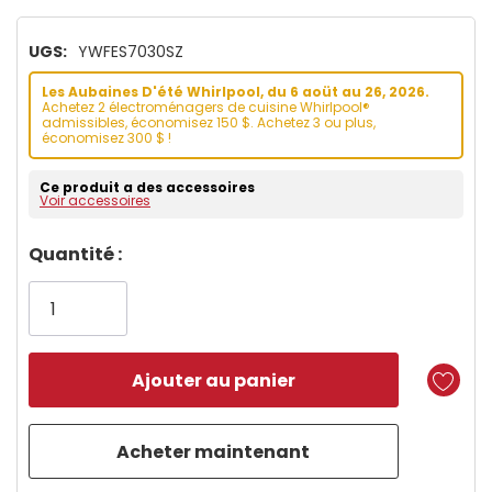
UGS:
YWFES7030SZ
Les Aubaines D'été Whirlpool, du 6 aoüt au 26, 2026.
Achetez 2 électroménagers de cuisine Whirlpool®
admissibles, économisez 150 $. Achetez 3 ou plus,
économisez 300 $ !
Ce produit a des accessoires
Voir accessoires
Dépêchez-
Quantité :
vous!
il
n’en
reste
plus
que