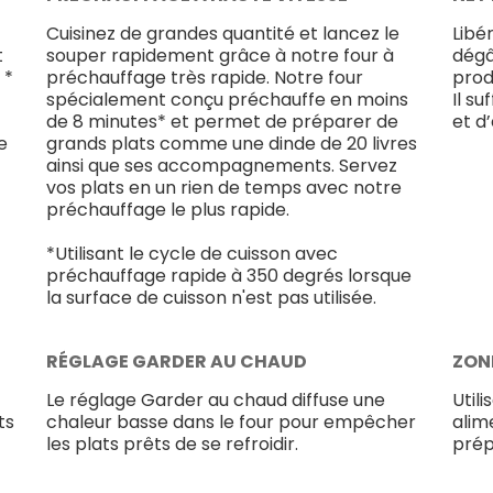
Cuisinez de grandes quantité et lancez le
Libé
t
souper rapidement grâce à notre four à
dégâ
 *
préchauffage très rapide. Notre four
prod
spécialement conçu préchauffe en moins
Il su
de 8 minutes* et permet de préparer de
et d
e
grands plats comme une dinde de 20 livres
ainsi que ses accompagnements. Servez
vos plats en un rien de temps avec notre
préchauffage le plus rapide.
*Utilisant le cycle de cuisson avec
préchauffage rapide à 350 degrés lorsque
la surface de cuisson n'est pas utilisée.
RÉGLAGE GARDER AU CHAUD
ZON
Le réglage Garder au chaud diffuse une
Util
ts
chaleur basse dans le four pour empêcher
alim
les plats prêts de se refroidir.
prép