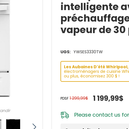
intelligente
préchauffage 
vapeur de 3
UGS:
YWSES3330TW
Les Aubaines D'été Whirlpool, 
électroménagers de cuisine Whir
ou plus, économisez 300 $ !
1 199,99$
1 299,99$
PDSF
randir
Please
contact us
for