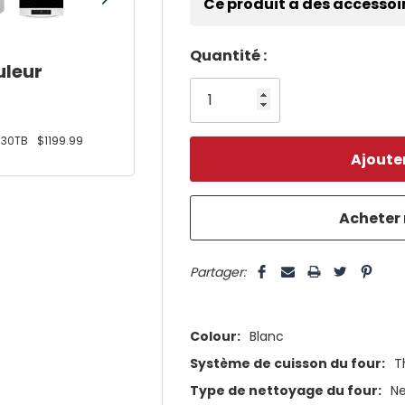
Ce produit a des accessoi
Dépêchez-
Quantité :
uleur
vous!
il
n’en
30TB
$1199.99
reste
plus
que
5 customers are viewing this pro
Partager:
Colour:
Blanc
Système de cuisson du four:
T
Type de nettoyage du four:
Ne