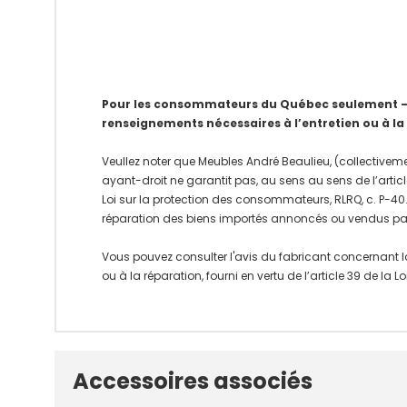
Pour les consommateurs du Québec seulement – Av
renseignements nécessaires à l’entretien ou à la
Veullez noter que Meubles André Beaulieu, (collectiveme
ayant-droit ne garantit pas, au sens au sens de l’articl
Loi sur la protection des consommateurs, RLRQ, c. P-40.1
réparation des biens importés annoncés ou vendus pa
Vous pouvez consulter l'avis du fabricant concernant l
ou à la réparation, fourni en vertu de l’article 39 de la
Onglet
Accessoires associés
personnalisé