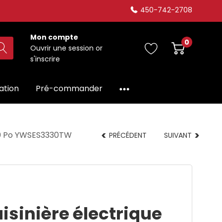
450-742-2708
Mon compte
0
Ouvrir une session
or
s'inscrire
dation
Pré-commander
 30 Po YWSES3330TW
PRÉCÉDENT
SUIVANT
isinière électrique