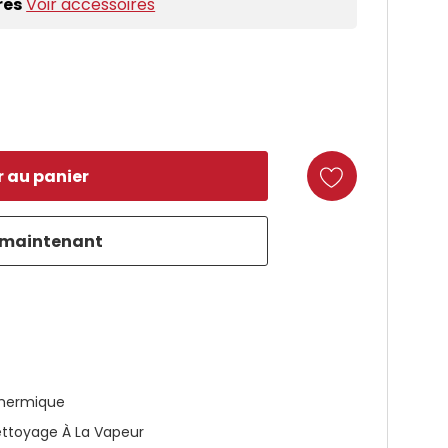
res
Voir accessoires
duct
hermique
ttoyage À La Vapeur