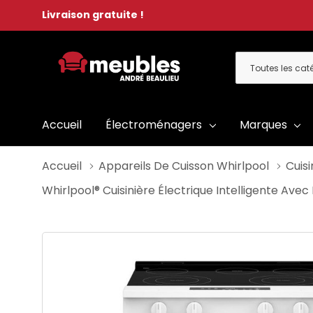
Livraison gratuite !
Toutes
Rechercher
les
catégories
Accueil
Électroménagers
Marques
Accueil
Appareils De Cuisson Whirlpool
Cuisi
Whirlpool® Cuisinière Électrique Intelligente A