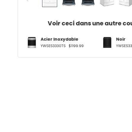
Voir ceci dans une autre co
Acier Inoxydable
Noir
YWSES3330TS
$1199.99
YWSES33