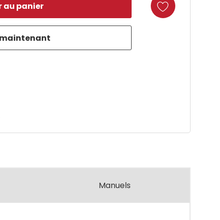
duct
e
Manuels