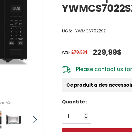
YWMCS7022S
UGS:
YWMCS7022SZ
229,99$
279,99$
PDSF
Please
contact us
for
Ce produit a des accessoi
Dépêchez-
Quantité :
randir
vous!
il
n’en