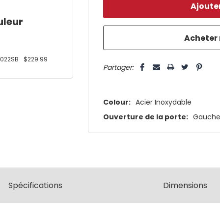
reste
plus
uleur
que
5 customers are viewing this pro
022SB
$229.99
Partager:
Colour:
Acier Inoxydable
Ouverture de la porte:
Gauch
Spécifications
Dimensions