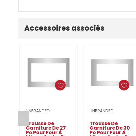
Onglet
Accessoires associés
personnalisé
Ajouter Au Panier
Ajouter Au Panier
UNBRANDED
UNBRANDED
←
Trousse De
Trousse De
Garniture De 27
Garniture De 30
Po Pour Four À
Po Pour Four À