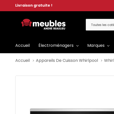
Livraison gratuite !
Toutes
Rechercher
les
catégories
Accueil
Électroménagers
Marques
Accueil
Appareils De Cuisson Whirlpool
Whir