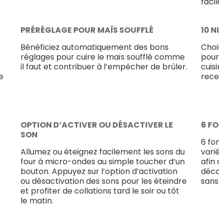
faci
PRÉRÉGLAGE POUR MAÏS SOUFFLÉ
10 
Bénéficiez automatiquement des bons
Choi
0
réglages pour cuire le maïs soufflé comme
pour
il faut et contribuer à l’empêcher de brûler.
cuis
e
rece
OPTION D’ACTIVER OU DÉSACTIVER LE
6 F
SON
6 fo
Allumez ou éteignez facilement les sons du
vari
four à micro-ondes au simple toucher d’un
afin
bouton. Appuyez sur l’option d’activation
déco
ou désactivation des sons pour les éteindre
sans
et profiter de collations tard le soir ou tôt
le matin.