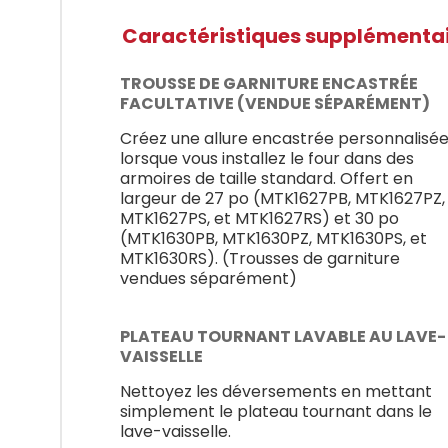
Caractéristiques supplémenta
TROUSSE DE GARNITURE ENCASTRÉE
FACULTATIVE (VENDUE SÉPARÉMENT)
Créez une allure encastrée personnalisé
lorsque vous installez le four dans des
armoires de taille standard. Offert en
largeur de 27 po (MTK1627PB, MTK1627PZ,
MTK1627PS, et MTK1627RS) et 30 po
(MTK1630PB, MTK1630PZ, MTK1630PS, et
MTK1630RS). (Trousses de garniture
vendues séparément)
PLATEAU TOURNANT LAVABLE AU LAVE-
VAISSELLE
Nettoyez les déversements en mettant
simplement le plateau tournant dans le
lave-vaisselle.