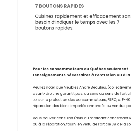
7 BOUTONS RAPIDES
Cuisinez rapidement et efficacement san
besoin d’indiquer le temps avec les 7
boutons rapides.
Pour les consommateurs du Québec seulement – Av
renseignements nécessaires à l’entretien ou à la
Veullez noter que Meubles André Beaulieu, (collectiveme
ayant-droit ne garantit pas, au sens au sens de l’articl
Loi sur la protection des consommateurs, RLRQ, c. P-40.1
réparation des biens importés annoncés ou vendus pa
Vous pouvez consulter l'avis du fabricant concernant l
ou à la réparation, fourni en vertu de l’article 39 de la