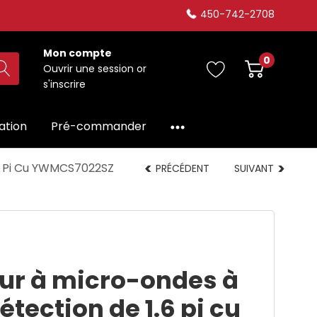
450-742-2708
Mon compte
0
Ouvrir une session
or
s'inscrire
dation
Pré-commander
.6 Pi Cu YWMCS7022SZ
PRÉCÉDENT
SUIVANT
our à micro-ondes à
étection de 1.6 pi cu