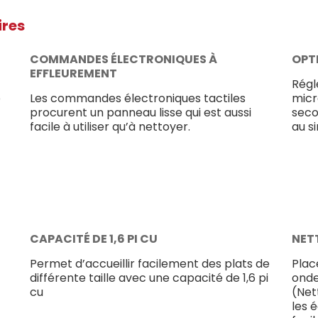
ires
COMMANDES ÉLECTRONIQUES À
OPT
EFFLEUREMENT
Régl
e
Les commandes électroniques tactiles
micr
procurent un panneau lisse qui est aussi
seco
facile à utiliser qu’à nettoyer.
au s
CAPACITÉ DE 1,6 PI CU
NET
Permet d’accueillir facilement des plats de
Plac
différente taille avec une capacité de 1,6 pi
onde
cu
(Net
les 