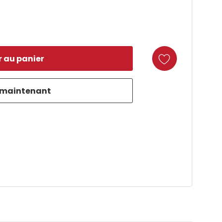
duct
e