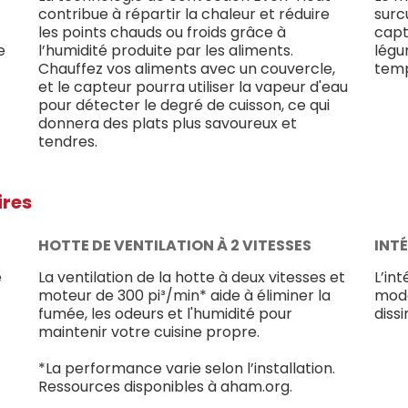
contribue à répartir la chaleur et réduire
surc
les points chauds ou froids grâce à
capt
e
l’humidité produite par les aliments.
légu
Chauffez vos aliments avec un couvercle,
temp
et le capteur pourra utiliser la vapeur d'eau
pour détecter le degré de cuisson, ce qui
donnera des plats plus savoureux et
tendres.
ires
HOTTE DE VENTILATION À 2 VITESSES
INT
e
La ventilation de la hotte à deux vitesses et
L’in
moteur de 300 pi³/min* aide à éliminer la
mode
fumée, les odeurs et l'humidité pour
diss
maintenir votre cuisine propre.
*La performance varie selon l’installation.
Ressources disponibles à aham.org.