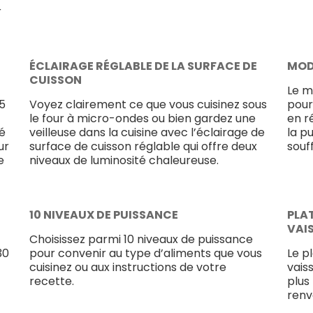
r
ÉCLAIRAGE RÉGLABLE DE LA SURFACE DE
MOD
CUISSON
Le m
 5
Voyez clairement ce que vous cuisinez sous
pour
le four à micro-ondes ou bien gardez une
en r
té
veilleuse dans la cuisine avec l’éclairage de
la p
ur
surface de cuisson réglable qui offre deux
souf
e
niveaux de luminosité chaleureuse.
10 NIVEAUX DE PUISSANCE
PLA
VAI
Choisissez parmi 10 niveaux de puissance
30
pour convenir au type d’aliments que vous
Le p
cuisinez ou aux instructions de votre
vais
recette.
plus
renv