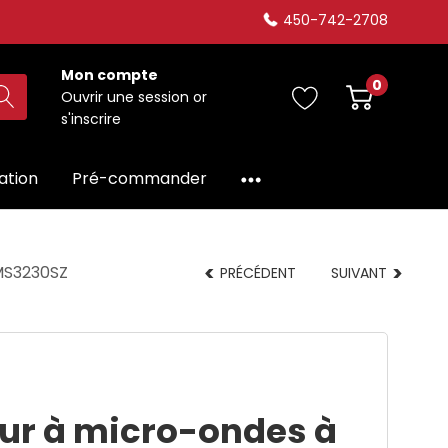
450-742-2708
Mon compte
0
Ouvrir une session
or
s'inscrire
dation
Pré-commander
MMS3230SZ
PRÉCÉDENT
SUIVANT
our à micro-ondes à