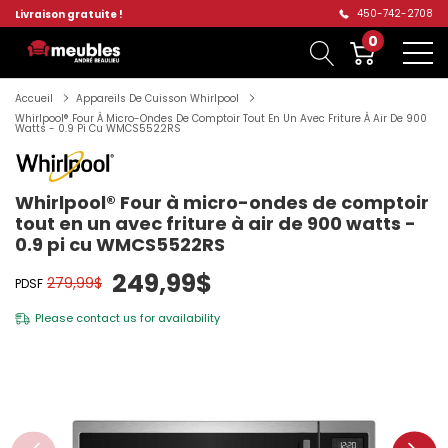
450-742-2708
Livraison gratuite !
0
Accueil
Appareils De Cuisson Whirlpool
Whirlpool® Four À Micro-Ondes De Comptoir Tout En Un Avec Friture À Air De 900
Watts - 0.9 Pi Cu WMCS5522RS
Whirlpool® Four à micro-ondes de comptoir
tout en un avec friture à air de 900 watts -
0.9 pi cu WMCS5522RS
249,99$
279,99$
PDSF
Please
contact us
for availability