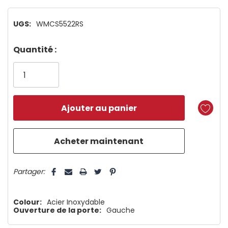
UGS:
WMCS5522RS
Dépêchez-
Quantité :
vous!
il
n’en
reste
plus
que
5 customers are viewing this product
Partager:
Colour:
Acier Inoxydable
Ouverture de la porte:
Gauche