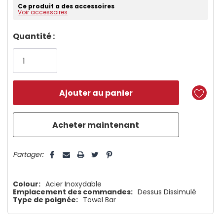
Ce produit a des accessoires
Voir accessoires
Dépêchez-
Quantité :
vous!
il
n’en
reste
plus
que
5 customers are viewing this product
Partager:
Colour:
Acier Inoxydable
Emplacement des commandes:
Dessus Dissimulé
Type de poignée:
Towel Bar