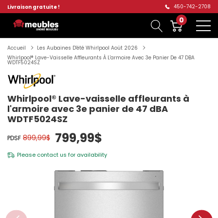
450-742-2708
Livraison gratuite !
0
Accueil
Les Aubaines D'été Whirlpool Aoüt 2026
Whirlpool® Lave-Vaisselle Affleurants À L'armoire Avec 3e Panier De 47 DBA
WDTF5024SZ
Whirlpool® Lave-vaisselle affleurants à
l'armoire avec 3e panier de 47 dBA
WDTF5024SZ
799,99$
899,99$
PDSF
Please
contact us
for availability