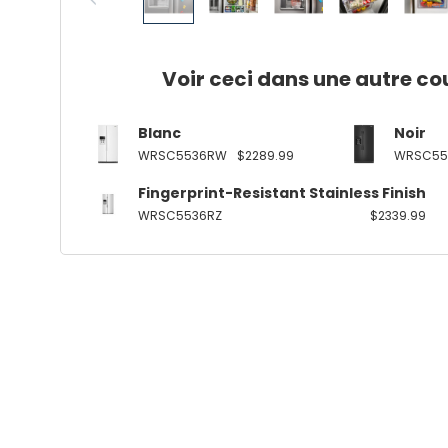
Voir ceci dans une autre co
Blanc
Noir
WRSC5536RW
$2289.99
WRSC55
Fingerprint-Resistant Stainless Finish
WRSC5536RZ
$2339.99