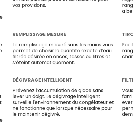
vos provisions.
rang
a be
e.
REMPLISSAGE MESURÉ
TIR
e
Le remplissage mesuré sans les mains vous
Faci
e
permet de choisir la quantité exacte d’eau
rang
filtrée désirée en onces, tasses ou litres et
char
s’éteint automatiquement.
DÉGIVRAGE INTELLIGENT
FILT
Prévenez l’accumulation de glace sans
Vous
à
lever un doigt. Le dégivrage intelligent
famil
t
surveille l'environnement du congélateur et
ever
ne fonctionne que lorsque nécessaire pour
perm
le maintenir dégivré.
dema
e.