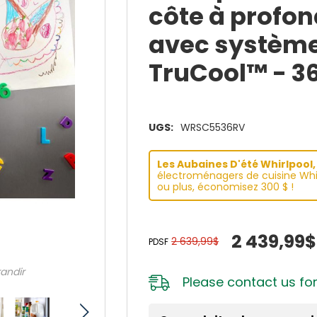
côte à profo
avec système
TruCool™ - 3
UGS:
WRSC5536RV
Les Aubaines D'été Whirlpool, 
électroménagers de cuisine Whir
ou plus, économisez 300 $ !
2 439,99$
2 639,99$
PDSF
randir
Please
contact us
for