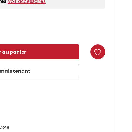
res
Voir accessoires
duct
 Côte