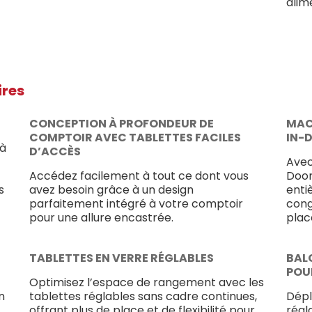
alim
ires
CONCEPTION À PROFONDEUR DE
MAC
COMPTOIR AVEC TABLETTES FACILES
IN-
 à
D’ACCÈS
Avec
Accédez facilement à tout ce dont vous
Door
s
avez besoin grâce à un design
enti
parfaitement intégré à votre comptoir
cong
pour une allure encastrée.
plac
TABLETTES EN VERRE RÉGLABLES
BAL
POU
Optimisez l’espace de rangement avec les
n
tablettes réglables sans cadre continues,
Dépl
offrant plus de place et de flexibilité pour
régl