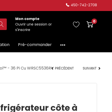
450-742-2708
Mon compte
0
Ouvrir une session
or
s'inscrire
dation
Pré-commander
ool™ - 36 Pi Cu WRSC5536RV
PRÉCÉDENT
SUIVANT
frigérateur côte à