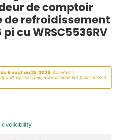
ndeur de comptoir
 de refroidissement
6 pi cu WRSC5536RV
du 6 aoüt au 26, 2026.
Achetez 2
lpool® admissibles, économisez 150 $. Achetez 3
 availability