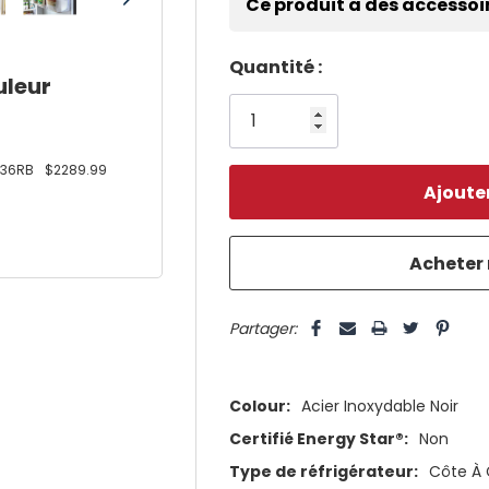
Ce produit a des accessoi
Dépêchez-
Quantité :
uleur
vous!
il
n’en
36RB
$2289.99
reste
plus
que
5 customers are viewing this pro
Partager:
Colour:
Acier Inoxydable Noir
Certifié Energy Star®:
Non
Type de réfrigérateur:
Côte À