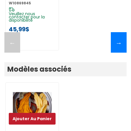
W10869845
W10869845
Veuillez nous
contacter pour la
disponibilité
45,99$
←
→
Modèles associés
Ajouter Au Panier