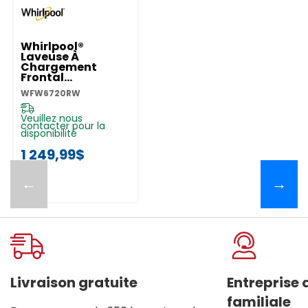
Whirlpool®
Laveuse À
Chargement
Frontal
Intelligente
WFW6720RW
Certifiée ENERGY
STAR® Avec
Système De
Veuillez nous
contacter pour la
Ventilation
disponibilité
FreshFlow™ Et
Technologie De
1 249,99$
Lavage Intelligent
De 5.8 Pi Cu C.E.I.
WFW6720RW
←
→
Livraison gratuite
Entreprise
familiale