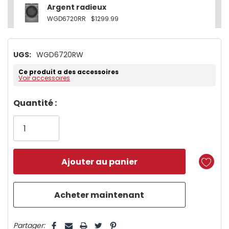
Argent radieux
WGD6720RR
$1299.99
UGS:
WGD6720RW
Ce produit a des accessoires
Voir accessoires
Dépêchez-
Quantité :
vous!
il
n’en
reste
plus
que
5 customers are viewing this product
Partager: