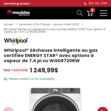
450-742-2708
Livraison gratuite !
0
Accueil
Semaines À Prix Chauds – Lessive Juillet 2026
Whirlpool® Sécheuse Intelligente Au Gaz Certifiée ENERGY STAR® Avec Options À
Vapeur De 7,4 Pi Cu WGD6720RW
Whirlpool® Sécheuse intelligente au gaz
certifiée ENERGY STAR® avec options à
vapeur de 7,4 pi cu WGD6720RW
1 249,99$
1 349,99$
PDSF
Please
contact us
for availability