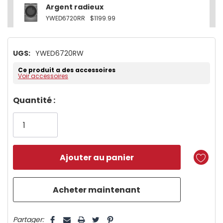
Argent radieux
YWED6720RR
$1199.99
UGS:
YWED6720RW
Ce produit a des accessoires
Voir accessoires
Dépêchez-
Quantité :
vous!
il
n’en
reste
plus
que
5 customers are viewing this product
Partager: