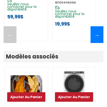
De 5 Pi
W
W10044609A
W1
W10044609A
Veuillez nous
contacter pour la
disponibilité
Veuillez nous
Ve
contacter pour la
co
59,99$
disponibilité
di
19,99$
7
←
→
Modèles associés
Ajouter Au Panier
Ajouter Au Panier