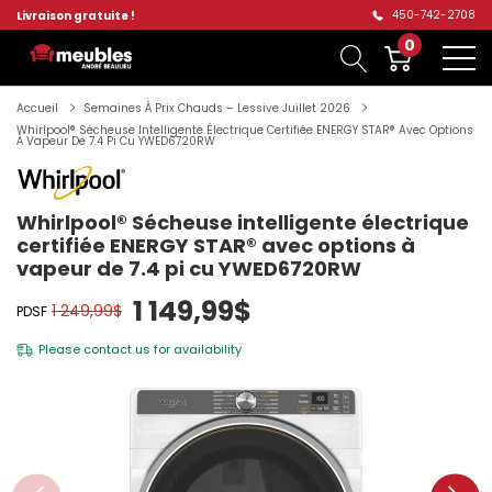
450-742-2708
Livraison gratuite !
0
Accueil
Semaines À Prix Chauds – Lessive Juillet 2026
Whirlpool® Sécheuse Intelligente Électrique Certifiée ENERGY STAR® Avec Options
À Vapeur De 7.4 Pi Cu YWED6720RW
Whirlpool® Sécheuse intelligente électrique
certifiée ENERGY STAR® avec options à
vapeur de 7.4 pi cu YWED6720RW
1 149,99$
1 249,99$
PDSF
Please
contact us
for availability