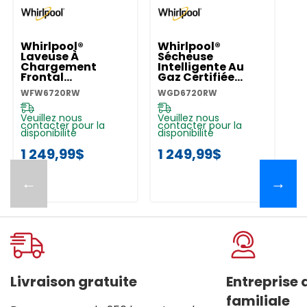
Whirlpool®
Whirlpool®
Laveuse À
Sécheuse
Chargement
Intelligente Au
Frontal
Gaz Certifiée
Intelligente
ENERGY STAR®
WFW6720RW
WGD6720RW
Certifiée ENERGY
Avec Options À
STAR® Avec
Vapeur De 7,4 Pi
Système De
Cu WGD6720RW
Veuillez nous
Veuillez nous
contacter pour la
contacter pour la
Ventilation
disponibilité
disponibilité
FreshFlow™ Et
Technologie De
1 249,99$
1 249,99$
Lavage Intelligent
De 5.8 Pi Cu C.E.I.
WFW6720RW
←
→
Livraison gratuite
Entreprise
familiale